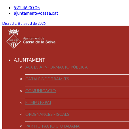
972 46 00 05
ajuntament@cassa.cat
Dissabte, 8 d'agost de 2026
AJUNTAMENT
ACCÉS A INFORMACIÓ PÚBLICA
CATÀLEG DE TRÀMITS
COMUNICACIÓ
EL MEU ESPAI
ORDENANCES FISCALS
PARTICIPACIÓ CIUTADANA