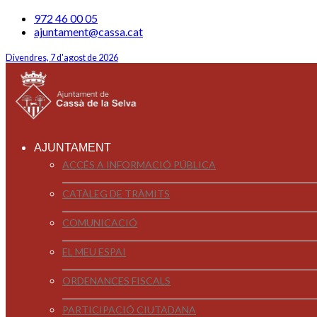
972 46 00 05
ajuntament@cassa.cat
Divendres, 7 d'agost de 2026
AJUNTAMENT
ACCÉS A INFORMACIÓ PÚBLICA
CATÀLEG DE TRÀMITS
COMUNICACIÓ
EL MEU ESPAI
ORDENANCES FISCALS
PARTICIPACIÓ CIUTADANA