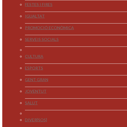
FESTES I FIRES
IGUALTAT
PROMOCIÓ ECONÒMICA
SERVEIS SOCIALS
CULTURA
ESPORTS
GENT GRAN
JOVENTUT
SALUT
DIVER[SOS]