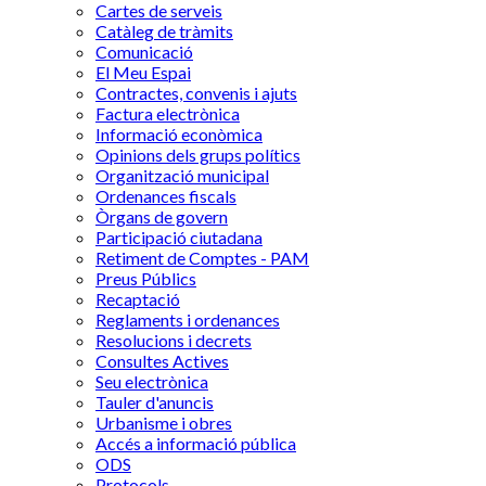
Cartes de serveis
Catàleg de tràmits
Comunicació
El Meu Espai
Contractes, convenis i ajuts
Factura electrònica
Informació econòmica
Opinions dels grups polítics
Organització municipal
Ordenances fiscals
Òrgans de govern
Participació ciutadana
Retiment de Comptes - PAM
Preus Públics
Recaptació
Reglaments i ordenances
Resolucions i decrets
Consultes Actives
Seu electrònica
Tauler d'anuncis
Urbanisme i obres
Accés a informació pública
ODS
Protocols