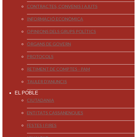
CONTRACTES, CONVENIS I AJUTS
INFORMACIÓ ECONÒMICA
OPINIONS DELS GRUPS POLÍTICS
ÒRGANS DE GOVERN
PROTOCOLS
RETIMENT DE COMPTES - PAM
TAULER D'ANUNCIS
EL POBLE
CIUTADANIA
ENTITATS CASSANENQUES
FESTES I FIRES