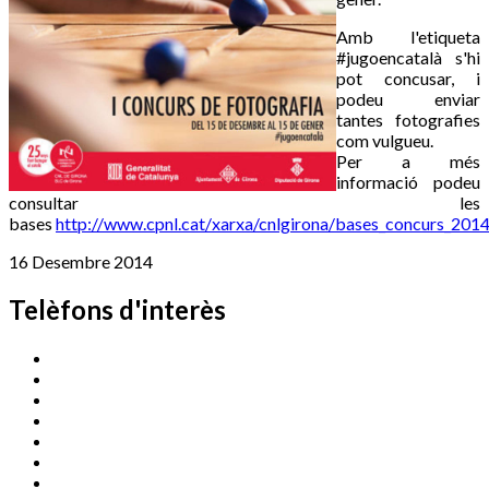
Amb l'etiqueta
#jugoencatalà s'hi
pot concusar, i
podeu enviar
tantes fotografies
com vulgueu.
Per a més
informació podeu
consultar les
bases
http://www.cpnl.cat/xarxa/cnlgirona/bases_concurs_2014
16 Desembre 2014
Telèfons d'interès
Cassà Jove
669 166 000
Centre Cultural Sala Galà
972 462 820
Esports (zona esportiva)
972 461 527
Promoció Econòmica
972 462 821
Ràdio Cassà
972 463 777
Serveis Socials
972 460 851
Xaloc
972 900 235