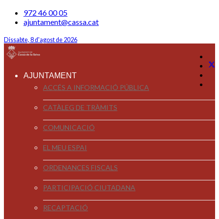
972 46 00 05
ajuntament@cassa.cat
Dissabte, 8 d'agost de 2026
AJUNTAMENT
ACCÉS A INFORMACIÓ PÚBLICA
CATÀLEG DE TRÀMITS
COMUNICACIÓ
EL MEU ESPAI
ORDENANCES FISCALS
PARTICIPACIÓ CIUTADANA
RECAPTACIÓ