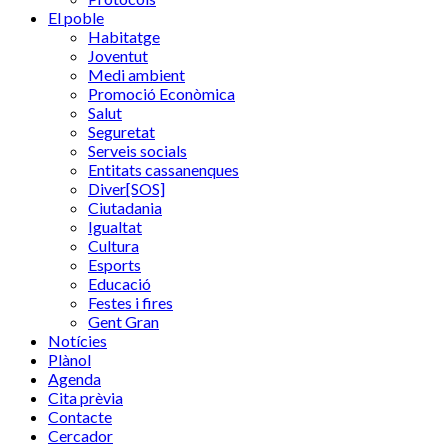
El poble
Habitatge
Joventut
Medi ambient
Promoció Econòmica
Salut
Seguretat
Serveis socials
Entitats cassanenques
Diver[SOS]
Ciutadania
Igualtat
Cultura
Esports
Educació
Festes i fires
Gent Gran
Notícies
Plànol
Agenda
Cita prèvia
Contacte
Cercador