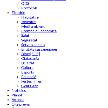
ODS
Protocols
El poble
Habitatge
Joventut
Medi ambient
Promoció Econòmica
Salut
Seguretat
Serveis socials
Entitats cassanenques
Diver[SOS]
Ciutadania
Igualtat
Cultura
Esports
Educació
Festes i fires
Gent Gran
Notícies
Plànol
Agenda
Cita prèvia