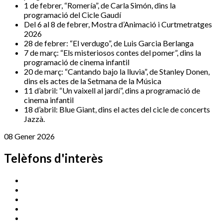
1 de febrer, “Romería”, de Carla Simón, dins la
programació del Cicle Gaudí
Del 6 al 8 de febrer, Mostra d’Animació i Curtmetratges
2026
28 de febrer: “El verdugo”, de Luis Garcia Berlanga
7 de març: “Els misteriosos contes del pomer”, dins la
programació de cinema infantil
20 de març: “Cantando bajo la lluvia”, de Stanley Donen,
dins els actes de la Setmana de la Música
11 d’abril: “Un vaixell al jardí”, dins a programació de
cinema infantil
18 d’abril: Blue Giant, dins el actes del cicle de concerts
Jazzà.
08 Gener 2026
Telèfons d'interès
Cassà Jove
669 166 000
Centre Cultural Sala Galà
972 462 820
Esports (zona esportiva)
972 461 527
Promoció Econòmica
972 462 821
Ràdio Cassà
972 463 777