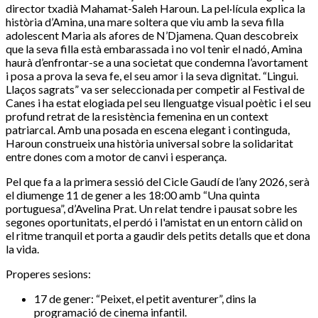
director txadià Mahamat-Saleh Haroun. La pel·lícula explica la
història d’Amina, una mare soltera que viu amb la seva filla
adolescent Maria als afores de N’Djamena. Quan descobreix
que la seva filla està embarassada i no vol tenir el nadó, Amina
haurà d’enfrontar-se a una societat que condemna l’avortament
i posa a prova la seva fe, el seu amor i la seva dignitat. “Lingui.
Llaços sagrats” va ser seleccionada per competir al Festival de
Canes i ha estat elogiada pel seu llenguatge visual poètic i el seu
profund retrat de la resistència femenina en un context
patriarcal. Amb una posada en escena elegant i continguda,
Haroun construeix una història universal sobre la solidaritat
entre dones com a motor de canvi i esperança.
Pel que fa a la primera sessió del Cicle Gaudí de l’any 2026, serà
el diumenge 11 de gener a les 18:00 amb “Una quinta
portuguesa”, d’Avelina Prat. Un relat tendre i pausat sobre les
segones oportunitats, el perdó i l'amistat en un entorn càlid on
el ritme tranquil et porta a gaudir dels petits detalls que et dona
la vida.
Properes sesions:
17 de gener: “Peixet, el petit aventurer”, dins la
programació de cinema infantil.