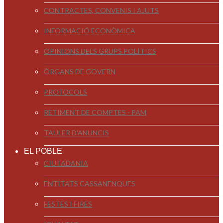
CONTRACTES, CONVENIS I AJUTS
INFORMACIÓ ECONÒMICA
OPINIONS DELS GRUPS POLÍTICS
ÒRGANS DE GOVERN
PROTOCOLS
RETIMENT DE COMPTES - PAM
TAULER D'ANUNCIS
EL POBLE
CIUTADANIA
ENTITATS CASSANENQUES
FESTES I FIRES