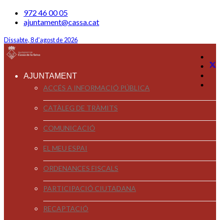
972 46 00 05
ajuntament@cassa.cat
Dissabte, 8 d'agost de 2026
AJUNTAMENT
ACCÉS A INFORMACIÓ PÚBLICA
CATÀLEG DE TRÀMITS
COMUNICACIÓ
EL MEU ESPAI
ORDENANCES FISCALS
PARTICIPACIÓ CIUTADANA
RECAPTACIÓ