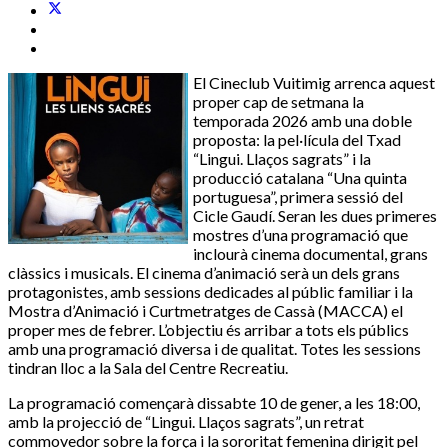
El Cineclub Vuitimig arrenca aquest
proper cap de setmana la
temporada 2026 amb una doble
proposta: la pel·lícula del Txad
“Lingui. Llaços sagrats” i la
producció catalana “Una quinta
portuguesa”, primera sessió del
Cicle Gaudí. Seran les dues primeres
mostres d’una programació que
inclourà cinema documental, grans
clàssics i musicals. El cinema d’animació serà un dels grans
protagonistes, amb sessions dedicades al públic familiar i la
Mostra d’Animació i Curtmetratges de Cassà (MACCA) el
proper mes de febrer. L’objectiu és arribar a tots els públics
amb una programació diversa i de qualitat. Totes les sessions
tindran lloc a la Sala del Centre Recreatiu.
La programació començarà dissabte 10 de gener, a les 18:00,
amb la projecció de “Lingui. Llaços sagrats”, un retrat
commovedor sobre la força i la sororitat femenina dirigit pel