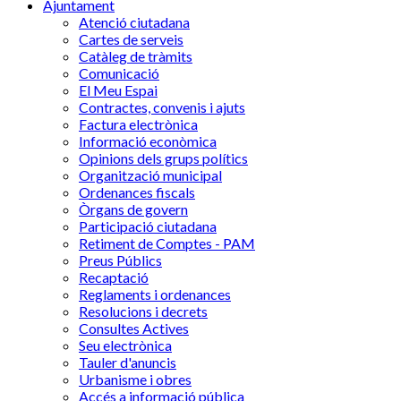
Ajuntament
Atenció ciutadana
Cartes de serveis
Catàleg de tràmits
Comunicació
El Meu Espai
Contractes, convenis i ajuts
Factura electrònica
Informació econòmica
Opinions dels grups polítics
Organització municipal
Ordenances fiscals
Òrgans de govern
Participació ciutadana
Retiment de Comptes - PAM
Preus Públics
Recaptació
Reglaments i ordenances
Resolucions i decrets
Consultes Actives
Seu electrònica
Tauler d'anuncis
Urbanisme i obres
Accés a informació pública