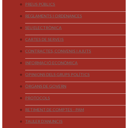
PREUS PÚBLICS
REGLAMENTS I ORDENANCES
SEU ELECTRÒNICA
CARTES DE SERVEIS
CONTRACTES, CONVENIS I AJUTS
INFORMACIÓ ECONÒMICA
OPINIONS DELS GRUPS POLÍTICS
ÒRGANS DE GOVERN
PROTOCOLS
RETIMENT DE COMPTES - PAM
TAULER D'ANUNCIS