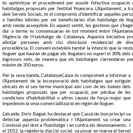
és optimitzar el procediment per assolir l’efectiva ocupació 
habitatges proposats per l’entitat financera. L’Ajuntament, a tr
dels Serveis Socials, té el compromís d’identificar aquelles pers
o famílies idònies per ser beneficiàries d’un habitatge de llo
amb renda assequible. En aquest sentit, les gestions que s’hagi
dur a terme es consensuaran en tot moment entre l’Ajuntame
l’Agència de l’Habitatge de Catalunya. Aquesta iniciativa pr
allotjar persones amb risc d’exclusió residencial de div
procedència. El conveni estableix també la intenció que la rend
lloguer que hauran de pagar els llogaters no superi el 30% dels 
ingressos nets, de manera que els habitatges s’arrendaran pe
màxim de 350 euros.
Per la seva banda, CatalunyaCaixa es compromet a informar a
l’Ajuntament de la incorporació dels habitatges que estiguin
ubicats en el seu terme municipal així com de les baixes dels
habitatges proposats que per ocupació, per pèrdua de les
condicions d’habitabilitat o altres causes de força major que
impedeixin la seva comercialització en règim de lloguer.
L’alcalde, Enric Bagué, ha destacat que Cassà de bon principi va
detectar aquesta problemàtica i l’Ajuntament va crear una
Comissió pel dret a l’habitatge i en contra els desnonaments. I
el 2012, la regidoria d’acció social va posar en marxa el Servei