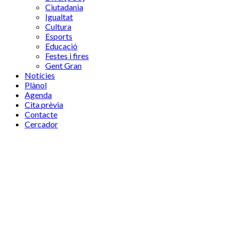
Ciutadania
Igualtat
Cultura
Esports
Educació
Festes i fires
Gent Gran
Notícies
Plànol
Agenda
Cita prèvia
Contacte
Cercador