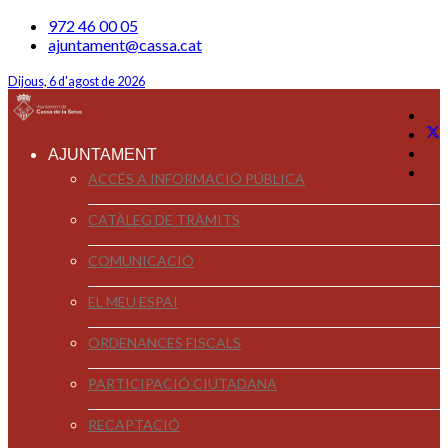
972 46 00 05
ajuntament@cassa.cat
Dijous, 6 d'agost de 2026
AJUNTAMENT
ACCÉS A INFORMACIÓ PÚBLICA
CATÀLEG DE TRÀMITS
COMUNICACIÓ
EL MEU ESPAI
ORDENANCES FISCALS
PARTICIPACIÓ CIUTADANA
RECAPTACIÓ