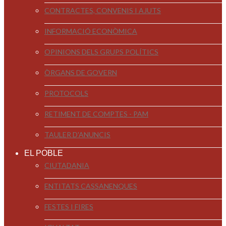
CONTRACTES, CONVENIS I AJUTS
INFORMACIÓ ECONÒMICA
OPINIONS DELS GRUPS POLÍTICS
ÒRGANS DE GOVERN
PROTOCOLS
RETIMENT DE COMPTES - PAM
TAULER D'ANUNCIS
EL POBLE
CIUTADANIA
ENTITATS CASSANENQUES
FESTES I FIRES