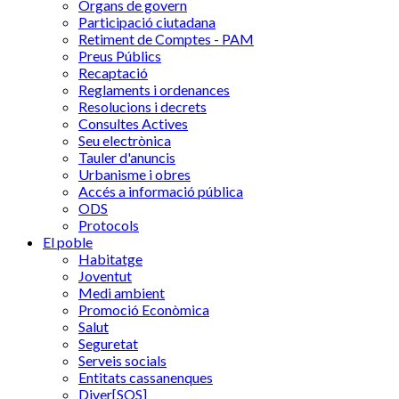
Òrgans de govern
Participació ciutadana
Retiment de Comptes - PAM
Preus Públics
Recaptació
Reglaments i ordenances
Resolucions i decrets
Consultes Actives
Seu electrònica
Tauler d'anuncis
Urbanisme i obres
Accés a informació pública
ODS
Protocols
El poble
Habitatge
Joventut
Medi ambient
Promoció Econòmica
Salut
Seguretat
Serveis socials
Entitats cassanenques
Diver[SOS]