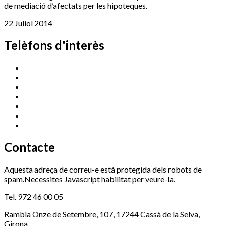
de mediació d’afectats per les hipoteques.
22 Juliol 2014
Telèfons d'interès
Cassà Jove
669 166 000
Centre Cultural Sala Galà
972 462 820
Esports (zona esportiva)
972 461 527
Promoció Econòmica
972 462 821
Ràdio Cassà
972 463 777
Serveis Socials
972 460 851
Xaloc
972 900 235
Contacte
Aquesta adreça de correu-e està protegida dels robots de
spam.Necessites Javascript habilitat per veure-la.
Tel. 972 46 00 05
Rambla Onze de Setembre, 107, 17244 Cassà de la Selva,
Girona