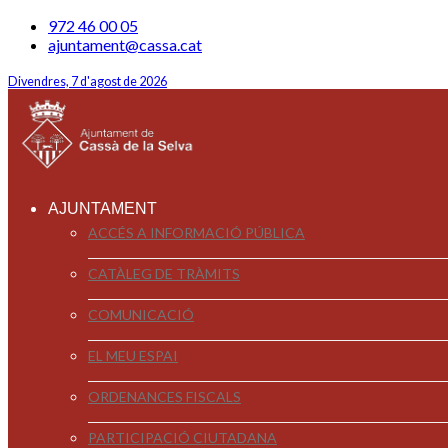
972 46 00 05
ajuntament@cassa.cat
Divendres, 7 d'agost de 2026
AJUNTAMENT
ACCÉS A INFORMACIÓ PÚBLICA
CATÀLEG DE TRÀMITS
COMUNICACIÓ
EL MEU ESPAI
ORDENANCES FISCALS
PARTICIPACIÓ CIUTADANA