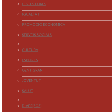
FESTES I FIRES
IGUALTAT
PROMOCIÓ ECONÒMICA
SERVEIS SOCIALS
CULTURA
ESPORTS
GENT GRAN
JOVENTUT
SALUT
DIVER[SOS]