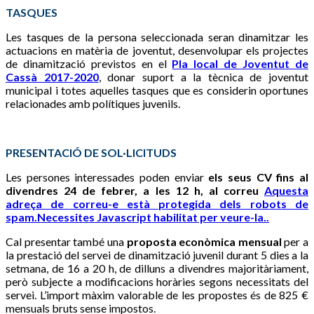
TASQUES
Les tasques de la persona seleccionada seran dinamitzar les
actuacions en matèria de joventut, desenvolupar els projectes
de dinamització previstos en el
Pla local de Joventut de
Cassà 2017-2020
, donar suport a la tècnica de joventut
municipal i totes aquelles tasques que es considerin oportunes
relacionades amb polítiques juvenils.
PRESENTACIÓ DE SOL·LICITUDS
Les persones interessades poden enviar
els seus CV fins al
divendres 24 de febrer, a les 12 h, al correu
Aquesta
adreça de correu-e està protegida dels robots de
spam.Necessites Javascript habilitat per veure-la.
.
Cal presentar també una
proposta econòmica mensual
per a
la prestació del servei de dinamització juvenil durant 5 dies a la
setmana, de 16 a 20 h, de dilluns a divendres majoritàriament,
però subjecte a modificacions horàries segons necessitats del
servei. L’import màxim valorable de les propostes és de 825 €
mensuals bruts sense impostos.