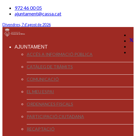
972 46 00 05
ajuntament@cassa.cat
Divendres, 7 d'agost de 2026
AJUNTAMENT
ACCÉS A INFORMACIÓ PÚBLICA
CATÀLEG DE TRÀMITS
COMUNICACIÓ
EL MEU ESPAI
ORDENANCES FISCALS
PARTICIPACIÓ CIUTADANA
RECAPTACIÓ