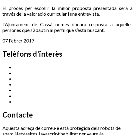
El procés per escollir la millor proposta presentada serà a
través de la valoració curricular i una entrevista.
L’Ajuntament de Cassà només donarà resposta a aquelles
persones que s’adaptin al perfil que s’està buscant.
07 Febrer 2017
Telèfons d'interès
Cassà Jove
669 166 000
Centre Cultural Sala Galà
972 462 820
Esports (zona esportiva)
972 461 527
Promoció Econòmica
972 462 821
Ràdio Cassà
972 463 777
Serveis Socials
972 460 851
Xaloc
972 900 235
Contacte
Aquesta adreça de correu-e està protegida dels robots de
spam.Necessites Javascript habilitat per veure-la.