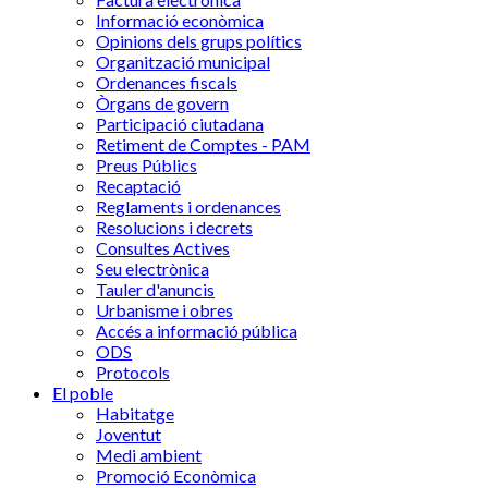
Informació econòmica
Opinions dels grups polítics
Organització municipal
Ordenances fiscals
Òrgans de govern
Participació ciutadana
Retiment de Comptes - PAM
Preus Públics
Recaptació
Reglaments i ordenances
Resolucions i decrets
Consultes Actives
Seu electrònica
Tauler d'anuncis
Urbanisme i obres
Accés a informació pública
ODS
Protocols
El poble
Habitatge
Joventut
Medi ambient
Promoció Econòmica