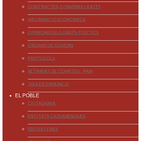
CONTRACTES, CONVENIS I AJUTS
INFORMACIÓ ECONÒMICA
OPINIONS DELS GRUPS POLÍTICS
ÒRGANS DE GOVERN
PROTOCOLS
RETIMENT DE COMPTES - PAM
TAULER D'ANUNCIS
EL POBLE
CIUTADANIA
ENTITATS CASSANENQUES
FESTES I FIRES