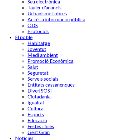
Seu electrònica
Tauler d'anuncis
Urbanisme i obres
Accés a informació pública
ODS
Protocols
El poble
Habitatge
Joventut
Medi ambient
Promoció Econòmica
Salut
Seguretat
Serveis socials
Entitats cassanenques
Diver[SOS]
Ciutadania
Igualtat
Cultura
Esports
Educació
Festes i fires
Gent Gran
Notícies