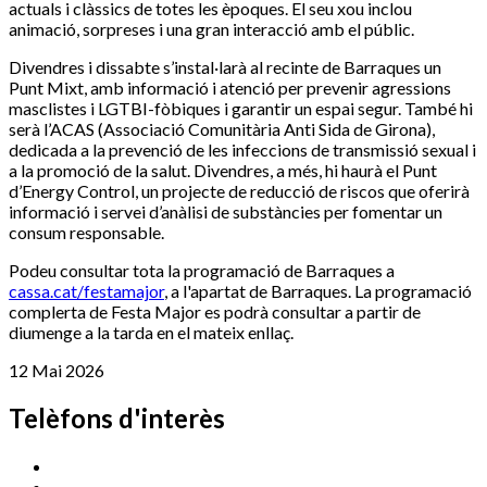
actuals i clàssics de totes les èpoques. El seu xou inclou
animació, sorpreses i una gran interacció amb el públic.
Divendres i dissabte s’instal·larà al recinte de Barraques un
Punt Mixt, amb informació i atenció per prevenir agressions
masclistes i LGTBI-fòbiques i garantir un espai segur. També hi
serà l’ACAS (Associació Comunitària Anti Sida de Girona),
dedicada a la prevenció de les infeccions de transmissió sexual i
a la promoció de la salut. Divendres, a més, hi haurà el Punt
d’Energy Control, un projecte de reducció de riscos que oferirà
informació i servei d’anàlisi de substàncies per fomentar un
consum responsable.
Podeu consultar tota la programació de Barraques a
cassa.cat/festamajor
, a l'apartat de Barraques. La programació
complerta de Festa Major es podrà consultar a partir de
diumenge a la tarda en el mateix enllaç.
12 Mai 2026
Telèfons d'interès
Cassà Jove
669 166 000
Centre Cultural Sala Galà
972 462 820