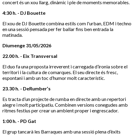
concert és un xou llarg, dinàmic i ple de moments memorables.
4:30 h. - DJ Bouette
El xou de DJ Bouette combina estils com l'urban, EDM i techno
en una sessió pensada per fer ballar fins ben entrada la
matinada.
Diumenge 31/05/2026
22.00 h. - Eix Transversal
El duo fa una proposta irreverent i carregada d’ironia sobre el
territori i la cultura de comarques. El seu directe és fresc,
espontani i amb un toc d’humor molt característic.
23.30 h. - DeRumber’s
Es tracta d’un projecte de rumba en directe amb un repertori
alegre i molt participatiu. Combinen versions conegudes amb
ritmes festius per crear un ambient proper i engrescador.
1:00 h. - PD Gat
El grup tancarà les Barraques amb una sessió plena d’èxits