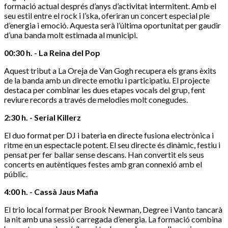
formació actual després d’anys d’activitat intermitent. Amb el
seu estil entre el rock i l’ska, oferiran un concert especial ple
d’energia i emoció. Aquesta serà l’última oportunitat per gaudir
d’una banda molt estimada al municipi.
00:30 h. - La Reina del Pop
Aquest tribut a La Oreja de Van Gogh recupera els grans èxits
de la banda amb un directe emotiu i participatiu. El projecte
destaca per combinar les dues etapes vocals del grup, fent
reviure records a través de melodies molt conegudes.
2:30 h. - Serial Killerz
El duo format per DJ i bateria en directe fusiona electrònica i
ritme en un espectacle potent. El seu directe és dinàmic, festiu i
pensat per fer ballar sense descans. Han convertit els seus
concerts en autèntiques festes amb gran connexió amb el
públic.
4:00 h. - Cassà Jaus Mafia
El trio local format per Brook Newman, Degree i Vanto tancarà
la nit amb una sessió carregada d’energia. La formació combina