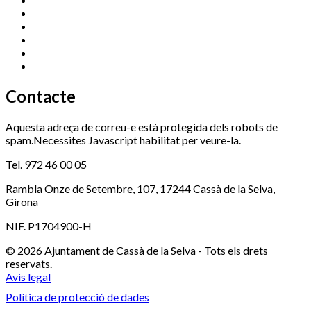
Esports (zona esportiva)
972 461 527
Promoció Econòmica
972 462 821
Ràdio Cassà
972 463 777
Serveis Socials
972 460 851
Xaloc
972 900 235
Contacte
Aquesta adreça de correu-e està protegida dels robots de
spam.Necessites Javascript habilitat per veure-la.
Tel. 972 46 00 05
Rambla Onze de Setembre, 107, 17244 Cassà de la Selva,
Girona
NIF. P1704900-H
© 2026 Ajuntament de Cassà de la Selva - Tots els drets
reservats.
Avis legal
Política de protecció de dades