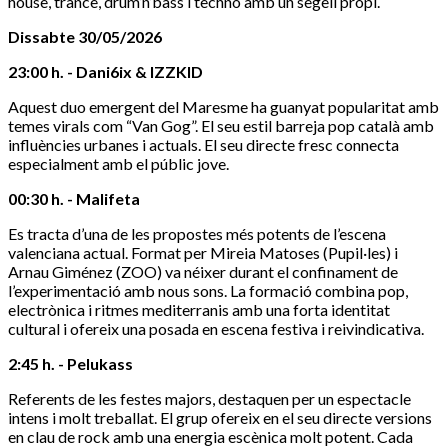
house, trance, drum’n’bass i techno amb un segell propi.
Dissabte 30/05/2026
23:00 h. - Dani6ix & IZZKID
Aquest duo emergent del Maresme ha guanyat popularitat amb
temes virals com “Van Gog”. El seu estil barreja pop català amb
influències urbanes i actuals. El seu directe fresc connecta
especialment amb el públic jove.
00:30 h. - Malifeta
Es tracta d’una de les propostes més potents de l’escena
valenciana actual. Format per Mireia Matoses (Pupil·les) i
Arnau Giménez (ZOO) va néixer durant el confinament de
l’experimentació amb nous sons. La formació combina pop,
electrònica i ritmes mediterranis amb una forta identitat
cultural i ofereix una posada en escena festiva i reivindicativa.
2:45 h. - Pelukass
Referents de les festes majors, destaquen per un espectacle
intens i molt treballat. El grup ofereix en el seu directe versions
en clau de rock amb una energia escènica molt potent. Cada