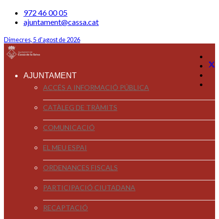
972 46 00 05
ajuntament@cassa.cat
Dimecres, 5 d'agost de 2026
AJUNTAMENT
ACCÉS A INFORMACIÓ PÚBLICA
CATÀLEG DE TRÀMITS
COMUNICACIÓ
EL MEU ESPAI
ORDENANCES FISCALS
PARTICIPACIÓ CIUTADANA
RECAPTACIÓ