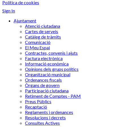
Política de cookies
Sign In
Ajuntament
Atenció ciutadana
Cartes de serveis
Catàleg de tràmits
Comunicació
El Meu Espai
Contractes, convenis i ajuts
Factura electrònica
Informació econòmica
Opinions dels grups polítics
Organització municipal
Ordenances fiscals
Òrgans de govern
Participació ciutadana
Retiment de Comptes - PAM
Preus Públics
Recaptació
Reglaments i ordenances
Resolucions i decrets
Consultes Actives