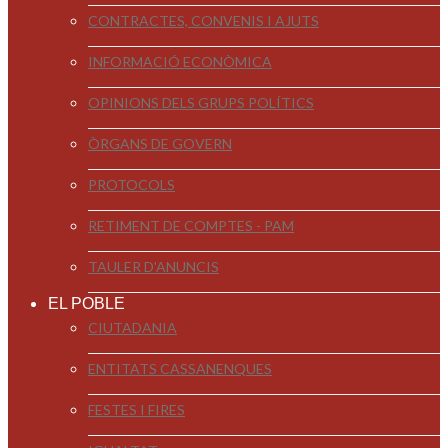
CONTRACTES, CONVENIS I AJUTS
INFORMACIÓ ECONÒMICA
OPINIONS DELS GRUPS POLÍTICS
ÒRGANS DE GOVERN
PROTOCOLS
RETIMENT DE COMPTES - PAM
TAULER D'ANUNCIS
EL POBLE
CIUTADANIA
ENTITATS CASSANENQUES
FESTES I FIRES