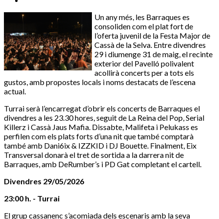
Un any més, les Barraques es
consoliden com el plat fort de
l’oferta juvenil de la Festa Major de
Cassà de la Selva. Entre divendres
29 i diumenge 31 de maig, el recinte
exterior del Pavelló polivalent
acollirà concerts per a tots els
gustos, amb propostes locals i noms destacats de l’escena
actual.
Turrai serà l’encarregat d’obrir els concerts de Barraques el
divendres a les 23.30 hores, seguit de La Reina del Pop, Serial
Killerz i Cassà Jaus Mafia. Dissabte, Malifeta i Pelukass es
perfilen com els plats forts d’una nit que també comptarà
també amb Dani6ix & IZZKID i DJ Bouette. Finalment, Eix
Transversal donarà el tret de sortida a la darrera nit de
Barraques, amb DeRumber’s i PD Gat completant el cartell.
Divendres 29/05/2026
23:00 h. - Turrai
El grup cassanenc s’acomiada dels escenaris amb la seva