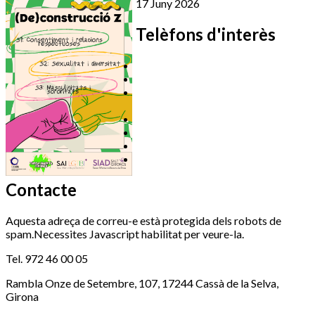
17 Juny 2026
Telèfons d'interès
Cassà Jove
669 166 000
Centre Cultural Sala Galà
Esports (zona
972 462 820
esportiva)
972 461 527
Promoció Econòmica
972 462 821
Ràdio Cassà
972 463 777
Serveis Socials
972 460 851
Xaloc
972 900 235
Contacte
Aquesta adreça de correu-e està protegida dels robots de
spam.Necessites Javascript habilitat per veure-la.
Tel. 972 46 00 05
Rambla Onze de Setembre, 107, 17244 Cassà de la Selva,
Girona