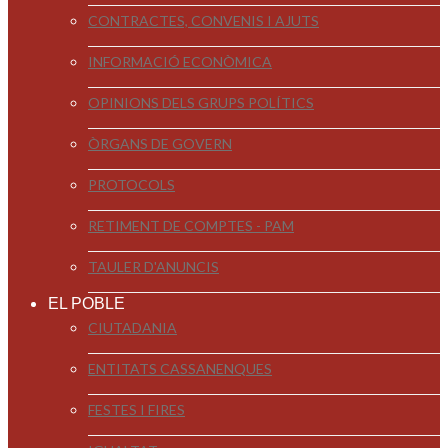
CONTRACTES, CONVENIS I AJUTS
INFORMACIÓ ECONÒMICA
OPINIONS DELS GRUPS POLÍTICS
ÒRGANS DE GOVERN
PROTOCOLS
RETIMENT DE COMPTES - PAM
TAULER D'ANUNCIS
EL POBLE
CIUTADANIA
ENTITATS CASSANENQUES
FESTES I FIRES