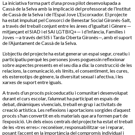
La iniciativa forma part d’una prova pilot desenvolupada a
Cassà de la Selva amb la implicació del professorat de l’Institut
de Cassà de la Selva i de l’Espai Jove L’Escorxador. El projecte
ha estat impulsat pel Consorci de Benestar Social Gironès-Salt,
a través del treball conjunt entre les àrees d’Igualtat i Gènere —
mitjançant el SIAD i el SAI LGTBIQ+— i d’Infància, Famílies i
Joves —a través del SIS i Tarda Oberta Gironès—, amb el suport
de l’Ajuntament de Cassà de la Selva.
L’objectiu del projecte ha estat generar un espai segur, creatiu i
participatiu perquè les persones joves poguessin reflexionar
sobre aspectes presents en el seu dia a dia: la construcció de les
relacions, la comunicació, els límits, el consentiment, les cures,
els estereotips de gènere, la diversitat sexual i afectiva, i les
xarxes de suport entre iguals.
A través d’un procés psicoeducatiu i comunitari desenvolupat
durant el curs escolar, l’alumnat ha participat en espais de
debat, dinàmiques vivencials, treball en grup i activitats de
creació artística. Les reflexions i aportacions sorgides d’aquest
procés s’han convertit en els materials que ara formen part de
l’exposició. Un dels eixos centrals del projecte ha estat el treball
de les «tres erres»: reconèixer, responsabilitzar-se i reparar,
posant l’accent en la importància del compromís individual i