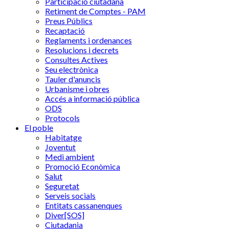
Participació ciutadana
Retiment de Comptes - PAM
Preus Públics
Recaptació
Reglaments i ordenances
Resolucions i decrets
Consultes Actives
Seu electrònica
Tauler d'anuncis
Urbanisme i obres
Accés a informació pública
ODS
Protocols
El poble
Habitatge
Joventut
Medi ambient
Promoció Econòmica
Salut
Seguretat
Serveis socials
Entitats cassanenques
Diver[SOS]
Ciutadania