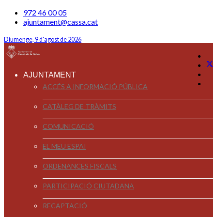
972 46 00 05
ajuntament@cassa.cat
Diumenge, 9 d'agost de 2026
AJUNTAMENT
ACCÉS A INFORMACIÓ PÚBLICA
CATÀLEG DE TRÀMITS
COMUNICACIÓ
EL MEU ESPAI
ORDENANCES FISCALS
PARTICIPACIÓ CIUTADANA
RECAPTACIÓ