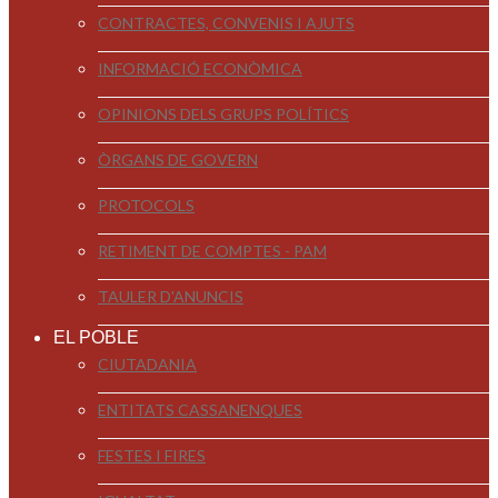
CONTRACTES, CONVENIS I AJUTS
INFORMACIÓ ECONÒMICA
OPINIONS DELS GRUPS POLÍTICS
ÒRGANS DE GOVERN
PROTOCOLS
RETIMENT DE COMPTES - PAM
TAULER D'ANUNCIS
EL POBLE
CIUTADANIA
ENTITATS CASSANENQUES
FESTES I FIRES