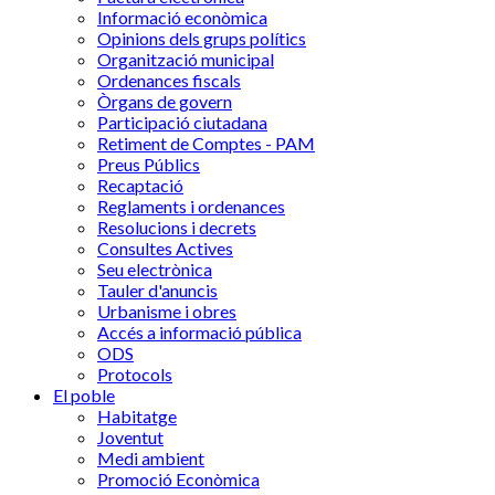
Informació econòmica
Opinions dels grups polítics
Organització municipal
Ordenances fiscals
Òrgans de govern
Participació ciutadana
Retiment de Comptes - PAM
Preus Públics
Recaptació
Reglaments i ordenances
Resolucions i decrets
Consultes Actives
Seu electrònica
Tauler d'anuncis
Urbanisme i obres
Accés a informació pública
ODS
Protocols
El poble
Habitatge
Joventut
Medi ambient
Promoció Econòmica