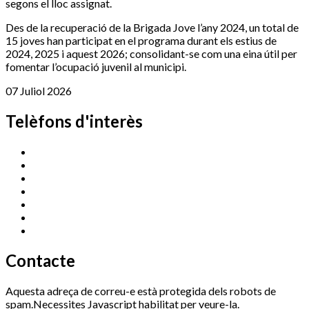
segons el lloc assignat.
Des de la recuperació de la Brigada Jove l’any 2024, un total de
15 joves han participat en el programa durant els estius de
2024, 2025 i aquest 2026; consolidant-se com una eina útil per
fomentar l’ocupació juvenil al municipi.
07 Juliol 2026
Telèfons d'interès
Cassà Jove
669 166 000
Centre Cultural Sala Galà
972 462 820
Esports (zona esportiva)
972 461 527
Promoció Econòmica
972 462 821
Ràdio Cassà
972 463 777
Serveis Socials
972 460 851
Xaloc
972 900 235
Contacte
Aquesta adreça de correu-e està protegida dels robots de
spam.Necessites Javascript habilitat per veure-la.