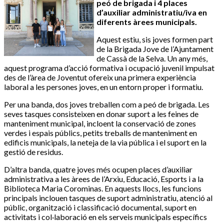
peó de brigada i 4 places
d’auxiliar administratiu/iva en
diferents àrees municipals.
Aquest estiu, sis joves formen part
de la Brigada Jove de l’Ajuntament
de Cassà de la Selva. Un any més,
aquest programa d’acció formativa i ocupació juvenil impulsat
des de l’àrea de Joventut ofereix una primera experiència
laboral a les persones joves, en un entorn proper i formatiu.
Per una banda, dos joves treballen com a peó de brigada. Les
seves tasques consisteixen en donar suport a les feines de
manteniment municipal, incloent la conservació de zones
verdes i espais públics, petits treballs de manteniment en
edificis municipals, la neteja de la via pública i el suport en la
gestió de residus.
D’altra banda, quatre joves més ocupen places d’auxiliar
administrativa a les àrees de l’Arxiu, Educació, Esports i a la
Biblioteca Maria Corominas. En aquests llocs, les funcions
principals inclouen tasques de suport administratiu, atenció al
públic, organització i classificació documental, suport en
activitats i col·laboració en els serveis municipals específics