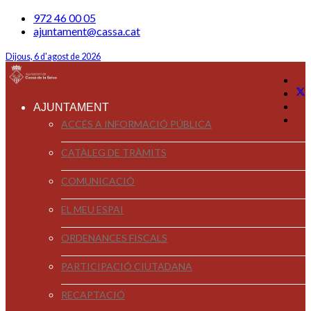
972 46 00 05
ajuntament@cassa.cat
Dijous, 6 d'agost de 2026
AJUNTAMENT
ACCÉS A INFORMACIÓ PÚBLICA
CATÀLEG DE TRÀMITS
COMUNICACIÓ
EL MEU ESPAI
ORDENANCES FISCALS
PARTICIPACIÓ CIUTADANA
RECAPTACIÓ