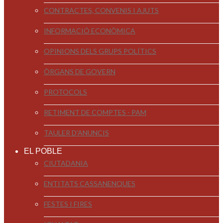
CONTRACTES, CONVENIS I AJUTS
INFORMACIÓ ECONÒMICA
OPINIONS DELS GRUPS POLÍTICS
ÒRGANS DE GOVERN
PROTOCOLS
RETIMENT DE COMPTES - PAM
TAULER D'ANUNCIS
EL POBLE
CIUTADANIA
ENTITATS CASSANENQUES
FESTES I FIRES