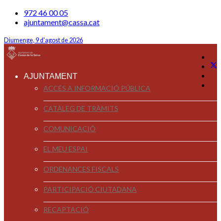
972 46 00 05
ajuntament@cassa.cat
Diumenge, 9 d'agost de 2026
AJUNTAMENT
ACCÉS A INFORMACIÓ PÚBLICA
CATÀLEG DE TRÀMITS
COMUNICACIÓ
EL MEU ESPAI
ORDENANCES FISCALS
PARTICIPACIÓ CIUTADANA
RECAPTACIÓ