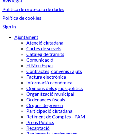
Avis legal
Política de protecció de dades
Política de cookies
Sign In
Ajuntament
Atenció ciutadana
Cartes de serveis
Catàleg de tràmits
Comunicació
El Meu Espai
Contractes, convenis i ajuts
Factura electrònica
Informació econòmica
Opinions dels grups polítics
Organització municipal
Ordenances fiscals
Òrgans de govern
Participació ciutadana
Retiment de Comptes - PAM
Preus Públics
Recaptació
Reglaments i ordenances