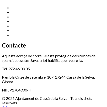
Cassà Jove
669 166 000
Centre Cultural Sala Galà
972 462 820
Esports (zona esportiva)
972 461 527
Promoció Econòmica
972 462 821
Ràdio Cassà
972 463 777
Serveis Socials
972 460 851
Xaloc
972 900 235
Contacte
Aquesta adreça de correu-e està protegida dels robots de
spam.Necessites Javascript habilitat per veure-la.
Tel. 972 46 00 05
Rambla Onze de Setembre, 107, 17244 Cassà de la Selva,
Girona
NIF. P1704900-H
© 2026 Ajuntament de Cassà de la Selva - Tots els drets
reservats.