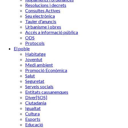
Resolucions i decrets
Consultes Actives
Seu electrònica
Tauler d'anuncis
Urbanisme i obres
Accés a informació pública
ODS
Protocols
El poble
Habitatge
Joventut
Medi ambient
Promoció Econòmica
Salut
Seguretat
Serveis socials
Entitats cassanenques
Diver[SOS]
Ciutadania
Igualtat
Cultura
Esports
Educació