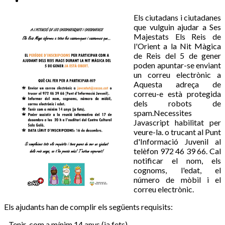
Els ciutadans i ciutadanes
que vulguin ajudar a Ses
Majestats Els Reis de
l'Orient a la Nit Màgica
de Reis del 5 de gener
poden apuntar-se enviant
un correu electrònic a
Aquesta adreça de
correu-e està protegida
dels robots de
spam.Necessites
Javascript habilitat per
veure-la.
o trucant al Punt
d'Informació Juvenil al
telèfon 972 46 39 66. Cal
notificar el nom, els
cognoms, l'edat, el
número de mòbil i el
correu electrònic.
Els ajudants han de complir els següents requisits:
- Tenir com a mínim 14 anys (ja fets).