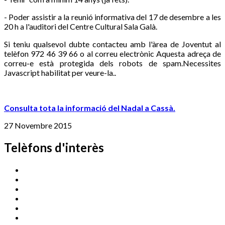
- Poder assistir a la reunió informativa del 17 de desembre a les
20 h a l'auditori del Centre Cultural Sala Galà.
Si teniu qualsevol dubte contacteu amb l'àrea de Joventut al
telèfon 972 46 39 66 o al correu electrònic
Aquesta adreça de
correu-e està protegida dels robots de spam.Necessites
Javascript habilitat per veure-la.
.
Consulta tota la informació del Nadal a Cassà.
27 Novembre 2015
Telèfons d'interès
Cassà Jove
669 166 000
Centre Cultural Sala Galà
972 462 820
Esports (zona esportiva)
972 461 527
Promoció Econòmica
972 462 821
Ràdio Cassà
972 463 777
Serveis Socials
972 460 851