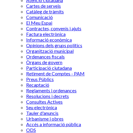
Atenció ciutadana
Cartes de serveis
Catàleg de tràmits
Comunicació
El Meu Espai
Contractes, convenis i ajuts
Factura electrònica
Informació econòmica
Opinions dels grups polítics
Organització municipal
Ordenances fiscals
Òrgans de govern
Participació ciutadana
Retiment de Comptes - PAM
Preus Públics
Recaptació
Reglaments i ordenances
Resolucions i decrets
Consultes Actives
Seu electrònica
Tauler d'anuncis
Urbanisme i obres
Accés a informació pública
ODS