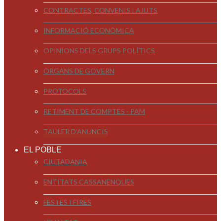
CONTRACTES, CONVENIS I AJUTS
INFORMACIÓ ECONÒMICA
OPINIONS DELS GRUPS POLÍTICS
ÒRGANS DE GOVERN
PROTOCOLS
RETIMENT DE COMPTES - PAM
TAULER D'ANUNCIS
EL POBLE
CIUTADANIA
ENTITATS CASSANENQUES
FESTES I FIRES