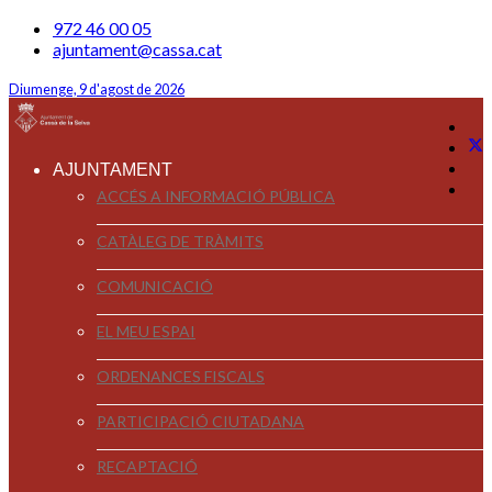
972 46 00 05
ajuntament@cassa.cat
Diumenge, 9 d'agost de 2026
AJUNTAMENT
ACCÉS A INFORMACIÓ PÚBLICA
CATÀLEG DE TRÀMITS
COMUNICACIÓ
EL MEU ESPAI
ORDENANCES FISCALS
PARTICIPACIÓ CIUTADANA
RECAPTACIÓ