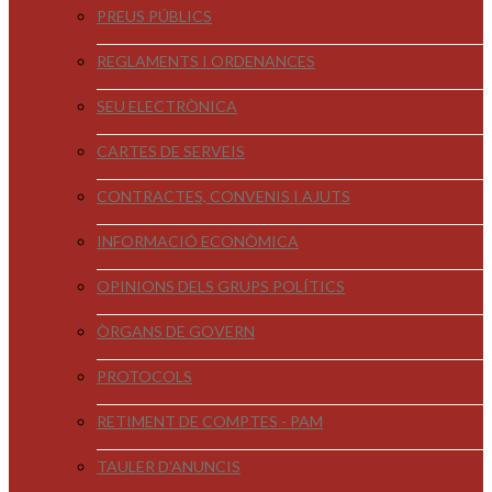
PREUS PÚBLICS
REGLAMENTS I ORDENANCES
SEU ELECTRÒNICA
CARTES DE SERVEIS
CONTRACTES, CONVENIS I AJUTS
INFORMACIÓ ECONÒMICA
OPINIONS DELS GRUPS POLÍTICS
ÒRGANS DE GOVERN
PROTOCOLS
RETIMENT DE COMPTES - PAM
TAULER D'ANUNCIS