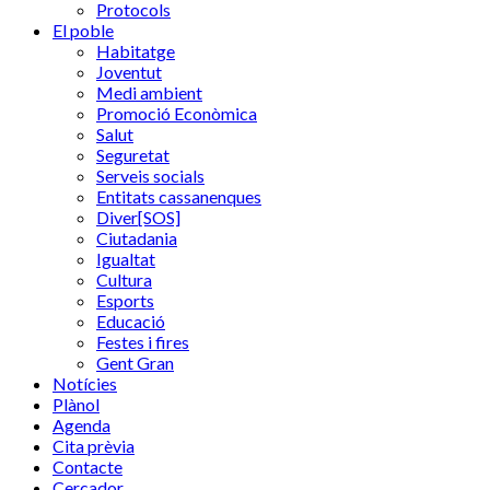
Protocols
El poble
Habitatge
Joventut
Medi ambient
Promoció Econòmica
Salut
Seguretat
Serveis socials
Entitats cassanenques
Diver[SOS]
Ciutadania
Igualtat
Cultura
Esports
Educació
Festes i fires
Gent Gran
Notícies
Plànol
Agenda
Cita prèvia
Contacte
Cercador