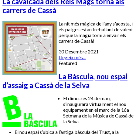
La cavalcada dels Reis Mags torna als
carrers de Cassà
La nit més màgica de l'any s'acosta, i
els patges estan treballant de valent
perquè la màgia torni a envair els
carrers de Cassà!
30 Desembre 2021
Llegeix més...
Featured
La Bàscula, nou espai
d’assaig a Cassà de la Selva
El dimecres 24 de març
s’inaugurarà virtualment el nou
equipament en el marc de la 16a
Setmana de la Música de Cassà de
la Selva.
El nou espai s’ubica a l’antiga bàscula del Trust, a la