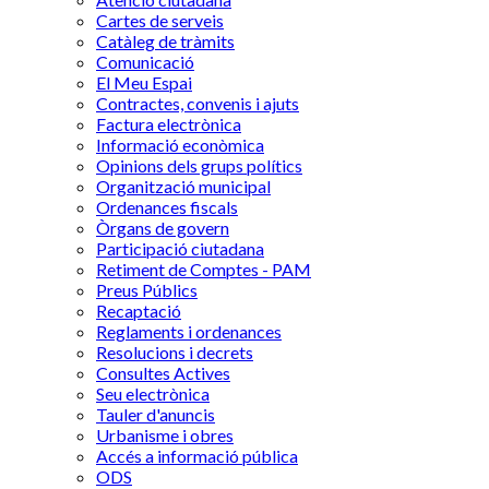
Cartes de serveis
Catàleg de tràmits
Comunicació
El Meu Espai
Contractes, convenis i ajuts
Factura electrònica
Informació econòmica
Opinions dels grups polítics
Organització municipal
Ordenances fiscals
Òrgans de govern
Participació ciutadana
Retiment de Comptes - PAM
Preus Públics
Recaptació
Reglaments i ordenances
Resolucions i decrets
Consultes Actives
Seu electrònica
Tauler d'anuncis
Urbanisme i obres
Accés a informació pública
ODS