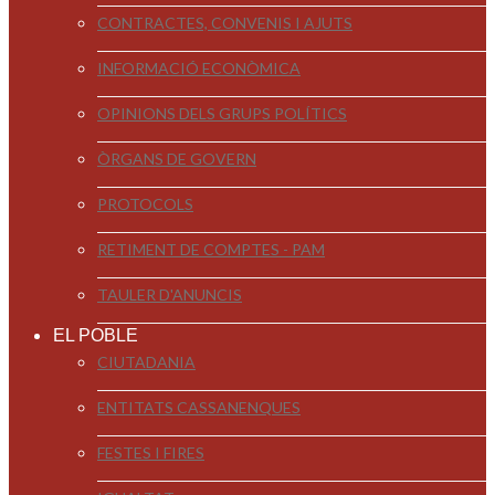
CONTRACTES, CONVENIS I AJUTS
INFORMACIÓ ECONÒMICA
OPINIONS DELS GRUPS POLÍTICS
ÒRGANS DE GOVERN
PROTOCOLS
RETIMENT DE COMPTES - PAM
TAULER D'ANUNCIS
EL POBLE
CIUTADANIA
ENTITATS CASSANENQUES
FESTES I FIRES