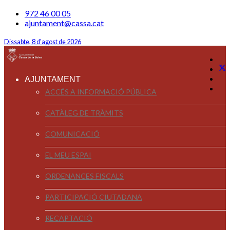
972 46 00 05
ajuntament@cassa.cat
Dissabte, 8 d'agost de 2026
AJUNTAMENT
ACCÉS A INFORMACIÓ PÚBLICA
CATÀLEG DE TRÀMITS
COMUNICACIÓ
EL MEU ESPAI
ORDENANCES FISCALS
PARTICIPACIÓ CIUTADANA
RECAPTACIÓ