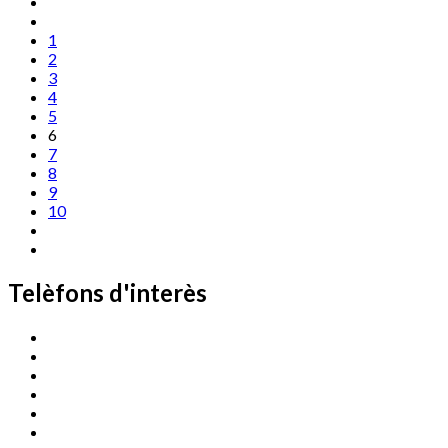
1
2
3
4
5
6
7
8
9
10
Telèfons d'interès
Cassà Jove
669 166 000
Centre Cultural Sala Galà
972 462 820
Esports (zona esportiva)
972 461 527
Promoció Econòmica
972 462 821
Ràdio Cassà
972 463 777
Serveis Socials
972 460 851