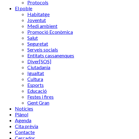
Protocols
El poble
Habitatge
Joventut
Medi ambient
Promoció Econòmica
Salut
Seguretat
Serveis socials
Entitats cassanenques
Diver[SOS]
Ciutadania
Igualtat
Cultura
Esports
Educació
Festes i fires
Gent Gran
Notícies
Plànol
Agenda
Cita prèvia
Contacte
Cercador