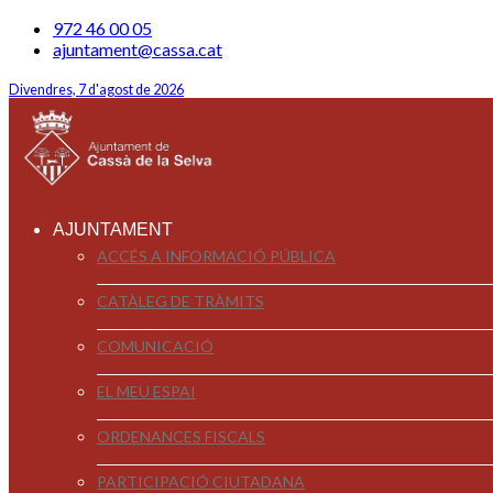
972 46 00 05
ajuntament@cassa.cat
Divendres, 7 d'agost de 2026
AJUNTAMENT
ACCÉS A INFORMACIÓ PÚBLICA
CATÀLEG DE TRÀMITS
COMUNICACIÓ
EL MEU ESPAI
ORDENANCES FISCALS
PARTICIPACIÓ CIUTADANA