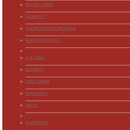
FESTES I FIRES
IGUALTAT
PROMOCIÓ ECONÒMICA
SERVEIS SOCIALS
CULTURA
ESPORTS
GENT GRAN
JOVENTUT
SALUT
DIVER[SOS]