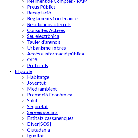
Retiment de Comptes - PAM
Preus Públics
Recaptació
Reglaments i ordenances
Resolucions i decrets
Consultes Actives
Seu electrònica
Tauler d'anuncis
Urbanisme i obres
Accés a informació pública
ODS
Protocols
El poble
Habitatge
Joventut
Medi ambient
Promoció Econòmica
Salut
Seguretat
Serveis socials
Entitats cassanenques
Diver[SOS]
Ciutadania
Igualtat