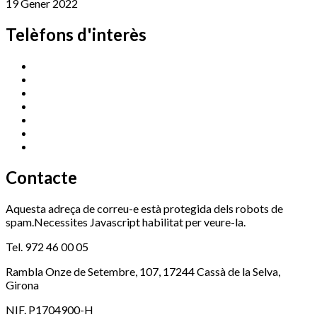
19 Gener 2022
Telèfons d'interès
Cassà Jove
669 166 000
Centre Cultural Sala Galà
972 462 820
Esports (zona esportiva)
972 461 527
Promoció Econòmica
972 462 821
Ràdio Cassà
972 463 777
Serveis Socials
972 460 851
Xaloc
972 900 235
Contacte
Aquesta adreça de correu-e està protegida dels robots de
spam.Necessites Javascript habilitat per veure-la.
Tel. 972 46 00 05
Rambla Onze de Setembre, 107, 17244 Cassà de la Selva,
Girona
NIF. P1704900-H