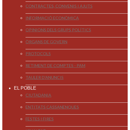
CONTRACTES, CONVENIS I AJUTS
INFORMACIÓ ECONÒMICA
OPINIONS DELS GRUPS POLÍTICS
ÒRGANS DE GOVERN
PROTOCOLS
RETIMENT DE COMPTES - PAM
TAULER D'ANUNCIS
EL POBLE
CIUTADANIA
ENTITATS CASSANENQUES
FESTES I FIRES