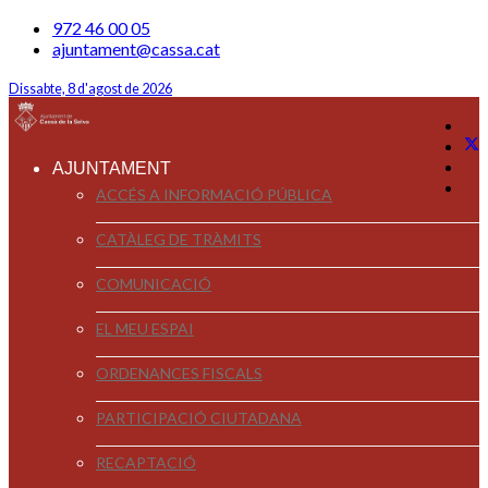
972 46 00 05
ajuntament@cassa.cat
Dissabte, 8 d'agost de 2026
AJUNTAMENT
ACCÉS A INFORMACIÓ PÚBLICA
CATÀLEG DE TRÀMITS
COMUNICACIÓ
EL MEU ESPAI
ORDENANCES FISCALS
PARTICIPACIÓ CIUTADANA
RECAPTACIÓ