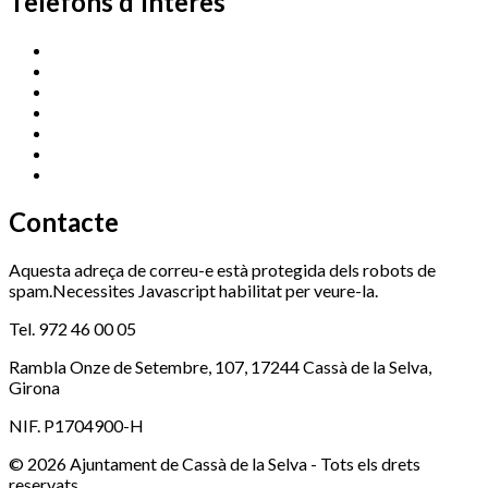
Telèfons d'interès
Cassà Jove
669 166 000
Centre Cultural Sala Galà
972 462 820
Esports (zona esportiva)
972 461 527
Promoció Econòmica
972 462 821
Ràdio Cassà
972 463 777
Serveis Socials
972 460 851
Xaloc
972 900 235
Contacte
Aquesta adreça de correu-e està protegida dels robots de
spam.Necessites Javascript habilitat per veure-la.
Tel. 972 46 00 05
Rambla Onze de Setembre, 107, 17244 Cassà de la Selva,
Girona
NIF. P1704900-H
© 2026 Ajuntament de Cassà de la Selva - Tots els drets
reservats.