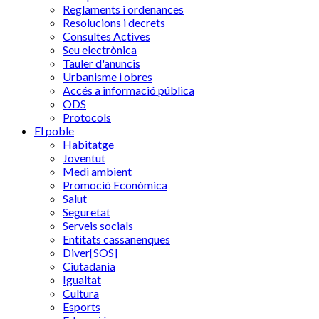
Reglaments i ordenances
Resolucions i decrets
Consultes Actives
Seu electrònica
Tauler d'anuncis
Urbanisme i obres
Accés a informació pública
ODS
Protocols
El poble
Habitatge
Joventut
Medi ambient
Promoció Econòmica
Salut
Seguretat
Serveis socials
Entitats cassanenques
Diver[SOS]
Ciutadania
Igualtat
Cultura
Esports