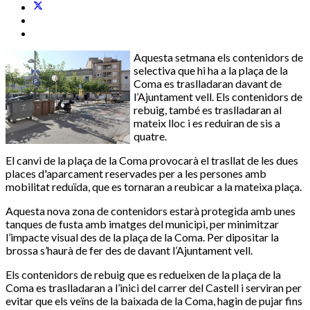
Aquesta setmana els contenidors de
selectiva que hi ha a la plaça de la
Coma es traslladaran davant de
l’Ajuntament vell. Els contenidors de
rebuig, també es traslladaran al
mateix lloc i es reduiran de sis a
quatre.
El canvi de la plaça de la Coma provocarà el trasllat de les dues
places d'aparcament reservades per a les persones amb
mobilitat reduïda, que es tornaran a reubicar a la mateixa plaça.
Aquesta nova zona de contenidors estarà protegida amb unes
tanques de fusta amb imatges del municipi, per minimitzar
l’impacte visual des de la plaça de la Coma. Per dipositar la
brossa s’haurà de fer des de davant l’Ajuntament vell.
Els contenidors de rebuig que es redueixen de la plaça de la
Coma es traslladaran a l’inici del carrer del Castell i serviran per
evitar que els veïns de la baixada de la Coma, hagin de pujar fins