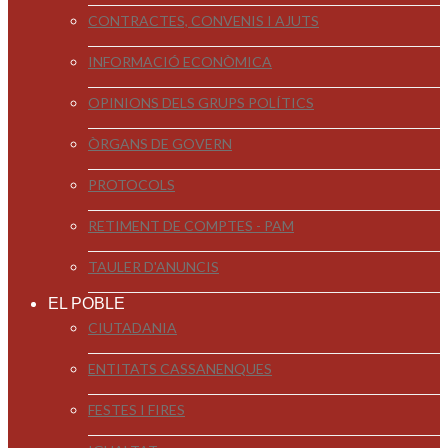
CONTRACTES, CONVENIS I AJUTS
INFORMACIÓ ECONÒMICA
OPINIONS DELS GRUPS POLÍTICS
ÒRGANS DE GOVERN
PROTOCOLS
RETIMENT DE COMPTES - PAM
TAULER D'ANUNCIS
EL POBLE
CIUTADANIA
ENTITATS CASSANENQUES
FESTES I FIRES