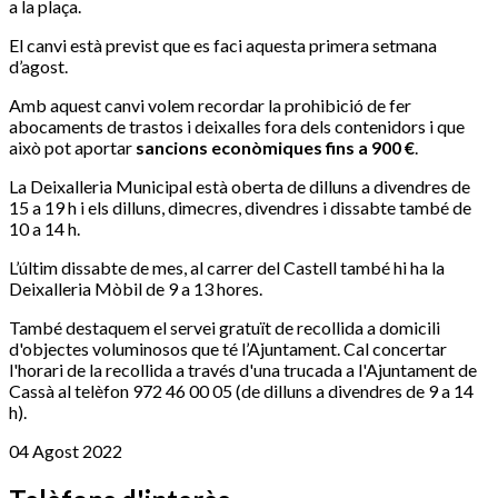
a la plaça.
El canvi està previst que es faci aquesta primera setmana
d’agost.
Amb aquest canvi volem recordar la prohibició de fer
abocaments de trastos i deixalles fora dels contenidors i que
això pot aportar
sancions econòmiques fins a 900 €
.
La Deixalleria Municipal està oberta de dilluns a divendres de
15 a 19 h i els dilluns, dimecres, divendres i dissabte també de
10 a 14 h.
L’últim dissabte de mes, al carrer del Castell també hi ha la
Deixalleria Mòbil de 9 a 13 hores.
També destaquem el servei gratuït de recollida a domicili
d'objectes voluminosos que té l’Ajuntament. Cal concertar
l'horari de la recollida a través d'una trucada a l'Ajuntament de
Cassà al telèfon 972 46 00 05 (de dilluns a divendres de 9 a 14
h).
04 Agost 2022