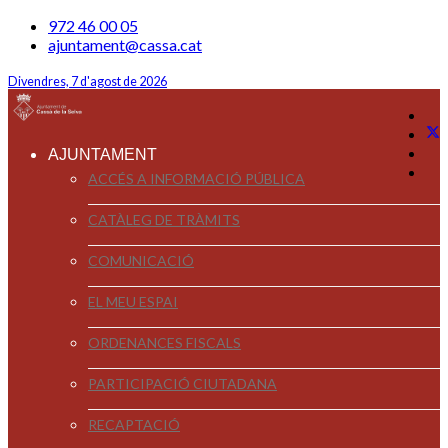
972 46 00 05
ajuntament@cassa.cat
Divendres, 7 d'agost de 2026
AJUNTAMENT
ACCÉS A INFORMACIÓ PÚBLICA
CATÀLEG DE TRÀMITS
COMUNICACIÓ
EL MEU ESPAI
ORDENANCES FISCALS
PARTICIPACIÓ CIUTADANA
RECAPTACIÓ