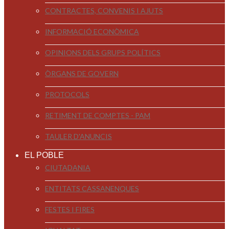
CONTRACTES, CONVENIS I AJUTS
INFORMACIÓ ECONÒMICA
OPINIONS DELS GRUPS POLÍTICS
ÒRGANS DE GOVERN
PROTOCOLS
RETIMENT DE COMPTES - PAM
TAULER D'ANUNCIS
EL POBLE
CIUTADANIA
ENTITATS CASSANENQUES
FESTES I FIRES