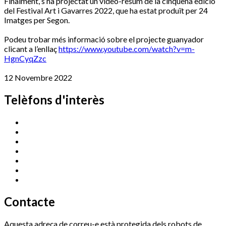
Finalment, s’ha projectat un vídeo-resum de la cinquena edició
del Festival Art i Gavarres 2022, que ha estat produït per 24
Imatges per Segon.
Podeu trobar més informació sobre el projecte guanyador
clicant a l’enllaç
https://www.youtube.com/watch?v=m-
HgnCyqZzc
12 Novembre 2022
Telèfons d'interès
Cassà Jove
669 166 000
Centre Cultural Sala Galà
972 462 820
Esports (zona esportiva)
972 461 527
Promoció Econòmica
972 462 821
Ràdio Cassà
972 463 777
Serveis Socials
972 460 851
Xaloc
972 900 235
Contacte
Aquesta adreça de correu-e està protegida dels robots de