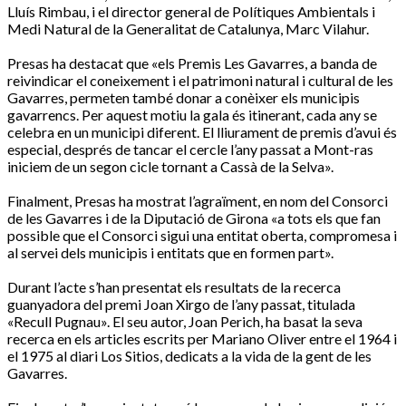
Lluís Rimbau, i el director general de Polítiques Ambientals i
Medi Natural de la Generalitat de Catalunya, Marc Vilahur.
Presas ha destacat que «els Premis Les Gavarres, a banda de
reivindicar el coneixement i el patrimoni natural i cultural de les
Gavarres, permeten també donar a conèixer els municipis
gavarrencs. Per aquest motiu la gala és itinerant, cada any se
celebra en un municipi diferent. El lliurament de premis d’avui és
especial, després de tancar el cercle l’any passat a Mont-ras
iniciem de un segon cicle tornant a Cassà de la Selva».
Finalment, Presas ha mostrat l’agraïment, en nom del Consorci
de les Gavarres i de la Diputació de Girona «a tots els que fan
possible que el Consorci sigui una entitat oberta, compromesa i
al servei dels municipis i entitats que en formen part».
Durant l’acte s’han presentat els resultats de la recerca
guanyadora del premi Joan Xirgo de l’any passat, titulada
«Recull Pugnau». El seu autor, Joan Perich, ha basat la seva
recerca en els articles escrits per Mariano Oliver entre el 1964 i
el 1975 al diari Los Sitios, dedicats a la vida de la gent de les
Gavarres.