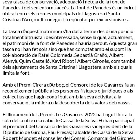
seva tasca de conservació, adequació i neteja de la font de
Panedes i del seu entorn i accés. La font de Panedes és un indret
ubicat entre els termes municipals de Llagostera i Santa
Cristina d’Aro, molt conegut i freqüentat per excursionistes.
La tasca d’aquest matrimoni s’ha dut a terme des d’una posició
totalment altruista i desinteressada, sense la qual, actualment,
el patrimoni de la font de Panedes s’hauria perdut. Aquesta gran
tasca no l’han fet sols sinó que han comptat amb el suport i la
col·laboració de Rafel Colomeda, Sebastià Grañó, Albert
Alenyà, Quim Castelló, Xavi Ribot i Albert Gironès, com també
dels ajuntaments de Santa Cristina i Llagostera, amb els quals
limita la font.
Amb el Premi Cirera d’Arboç, el Consorci de les Gavarres fa un
reconeixement públic a les persones físiques o jurídiques o als
col·lectius que hagin contribuït amb la seva activitat a la
conservació, la millora o la descoberta dels valors del massís.
El lliurament dels Premis Les Gavarres 2022 ha tingut lloc a la
sala del centre recreatiu de Cassà de la Selva. Hi han participat
el president del Consorci de les Gavarres i vicepresident de la
Diputació de Girona, Pau Presas; l’alcalde de Cassà de la Selva,
Robert Mundet; el conseller del Consell Comarcal del Gironès,