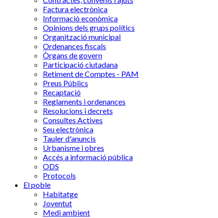
Factura electrònica
Informació econòmica
Opinions dels grups polítics
Organització municipal
Ordenances fiscals
Òrgans de govern
Participació ciutadana
Retiment de Comptes - PAM
Preus Públics
Recaptació
Reglaments i ordenances
Resolucions i decrets
Consultes Actives
Seu electrònica
Tauler d'anuncis
Urbanisme i obres
Accés a informació pública
ODS
Protocols
El poble
Habitatge
Joventut
Medi ambient