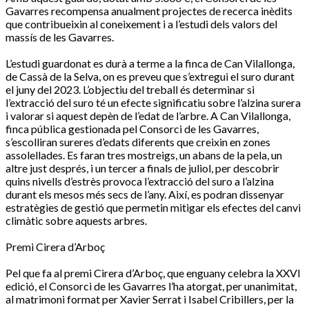
Gavarres recompensa anualment projectes de recerca inèdits
que contribueixin al coneixement i a l’estudi dels valors del
massís de les Gavarres.
L’estudi guardonat es durà a terme a la finca de Can Vilallonga,
de Cassà de la Selva, on es preveu que s’extregui el suro durant
el juny del 2023. L’objectiu del treball és determinar si
l’extracció del suro té un efecte significatiu sobre l’alzina surera
i valorar si aquest depèn de l’edat de l’arbre. A Can Vilallonga,
finca pública gestionada pel Consorci de les Gavarres,
s’escolliran sureres d’edats diferents que creixin en zones
assolellades. Es faran tres mostreigs, un abans de la pela, un
altre just després, i un tercer a finals de juliol, per descobrir
quins nivells d’estrès provoca l’extracció del suro a l’alzina
durant els mesos més secs de l’any. Així, es podran dissenyar
estratègies de gestió que permetin mitigar els efectes del canvi
climàtic sobre aquests arbres.
Premi Cirera d’Arboç
Pel que fa al premi Cirera d’Arboç, que enguany celebra la XXVI
edició, el Consorci de les Gavarres l’ha atorgat, per unanimitat,
al matrimoni format per Xavier Serrat i Isabel Cribillers, per la