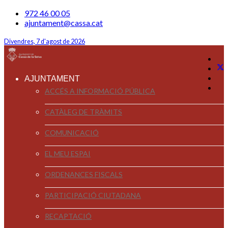
972 46 00 05
ajuntament@cassa.cat
Divendres, 7 d'agost de 2026
AJUNTAMENT
ACCÉS A INFORMACIÓ PÚBLICA
CATÀLEG DE TRÀMITS
COMUNICACIÓ
EL MEU ESPAI
ORDENANCES FISCALS
PARTICIPACIÓ CIUTADANA
RECAPTACIÓ