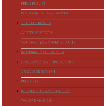
PREUS PÚBLICS
REGLAMENTS I ORDENANCES
SEU ELECTRÒNICA
CARTES DE SERVEIS
CONTRACTES, CONVENIS I AJUTS
INFORMACIÓ ECONÒMICA
OPINIONS DELS GRUPS POLÍTICS
ÒRGANS DE GOVERN
PROTOCOLS
RETIMENT DE COMPTES - PAM
TAULER D'ANUNCIS