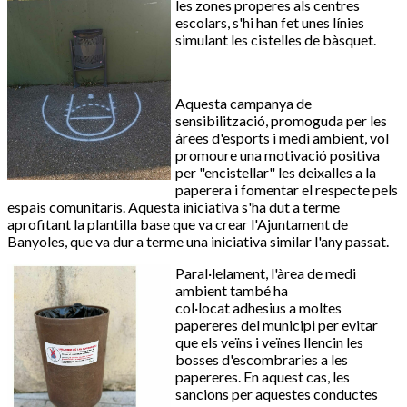
les zones properes als centres
escolars, s'hi han fet unes línies
simulant les cistelles de bàsquet.
Aquesta campanya de
sensibilització, promoguda per les
àrees d'esports i medi ambient, vol
promoure una motivació positiva
per "encistellar" les deixalles a la
paperera i fomentar el respecte pels
espais comunitaris. Aquesta iniciativa s'ha dut a terme
aprofitant la plantilla base que va crear l'Ajuntament de
Banyoles, que va dur a terme una iniciativa similar l'any passat.
Paral·lelament, l'àrea de medi
ambient també ha
col·locat adhesius a moltes
papereres del municipi per evitar
que els veïns i veïnes llencin les
bosses d'escombraries a les
papereres. En aquest cas, les
sancions per aquestes conductes