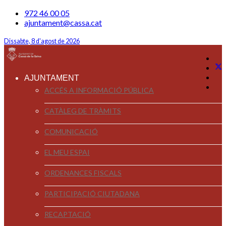
972 46 00 05
ajuntament@cassa.cat
Dissabte, 8 d'agost de 2026
AJUNTAMENT
ACCÉS A INFORMACIÓ PÚBLICA
CATÀLEG DE TRÀMITS
COMUNICACIÓ
EL MEU ESPAI
ORDENANCES FISCALS
PARTICIPACIÓ CIUTADANA
RECAPTACIÓ