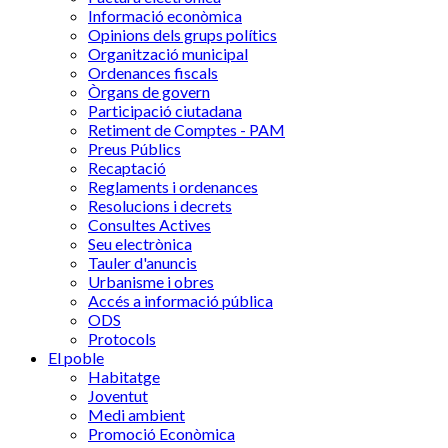
Informació econòmica
Opinions dels grups polítics
Organització municipal
Ordenances fiscals
Òrgans de govern
Participació ciutadana
Retiment de Comptes - PAM
Preus Públics
Recaptació
Reglaments i ordenances
Resolucions i decrets
Consultes Actives
Seu electrònica
Tauler d'anuncis
Urbanisme i obres
Accés a informació pública
ODS
Protocols
El poble
Habitatge
Joventut
Medi ambient
Promoció Econòmica