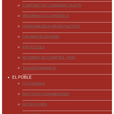
CONTRACTES, CONVENIS I AJUTS
INFORMACIÓ ECONÒMICA
OPINIONS DELS GRUPS POLÍTICS
ÒRGANS DE GOVERN
PROTOCOLS
RETIMENT DE COMPTES - PAM
TAULER D'ANUNCIS
EL POBLE
CIUTADANIA
ENTITATS CASSANENQUES
FESTES I FIRES