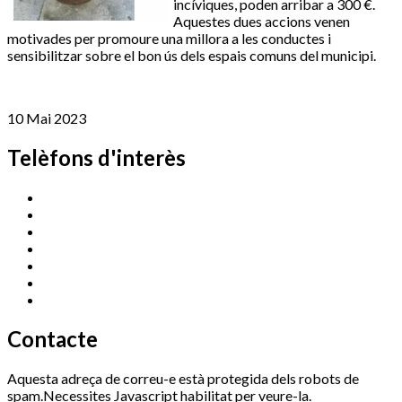
incíviques, poden arribar a 300 €.
Aquestes dues accions venen
motivades per promoure una millora a les conductes i
sensibilitzar sobre el bon ús dels espais comuns del municipi.
10 Mai 2023
Telèfons d'interès
Cassà Jove
669 166 000
Centre Cultural Sala Galà
972 462 820
Esports (zona esportiva)
972 461 527
Promoció Econòmica
972 462 821
Ràdio Cassà
972 463 777
Serveis Socials
972 460 851
Xaloc
972 900 235
Contacte
Aquesta adreça de correu-e està protegida dels robots de
spam.Necessites Javascript habilitat per veure-la.