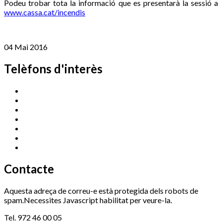
Podeu trobar tota la informació que es presentarà la sessió a
www.cassa.cat/incendis
04 Mai 2016
Telèfons d'interès
Cassà Jove
669 166 000
Centre Cultural Sala Galà
972 462 820
Esports (zona esportiva)
972 461 527
Promoció Econòmica
972 462 821
Ràdio Cassà
972 463 777
Serveis Socials
972 460 851
Xaloc
972 900 235
Contacte
Aquesta adreça de correu-e està protegida dels robots de
spam.Necessites Javascript habilitat per veure-la.
Tel. 972 46 00 05