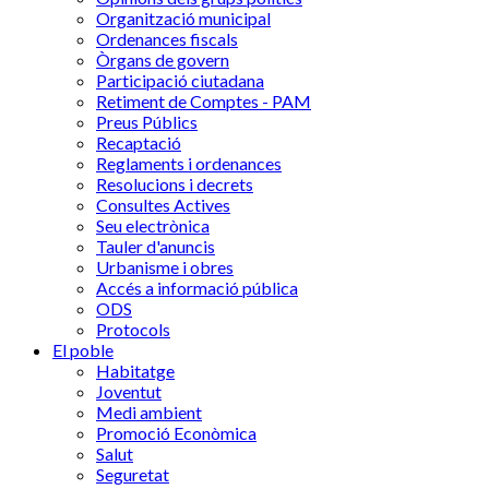
Organització municipal
Ordenances fiscals
Òrgans de govern
Participació ciutadana
Retiment de Comptes - PAM
Preus Públics
Recaptació
Reglaments i ordenances
Resolucions i decrets
Consultes Actives
Seu electrònica
Tauler d'anuncis
Urbanisme i obres
Accés a informació pública
ODS
Protocols
El poble
Habitatge
Joventut
Medi ambient
Promoció Econòmica
Salut
Seguretat