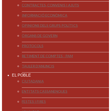
CONTRACTES, CONVENIS I AJUTS
INFORMACIÓ ECONÒMICA
OPINIONS DELS GRUPS POLÍTICS
ÒRGANS DE GOVERN
PROTOCOLS
RETIMENT DE COMPTES - PAM
TAULER D'ANUNCIS
EL POBLE
CIUTADANIA
ENTITATS CASSANENQUES
FESTES I FIRES