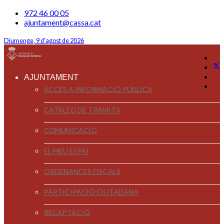
972 46 00 05
ajuntament@cassa.cat
Diumenge, 9 d'agost de 2026
AJUNTAMENT
ACCÉS A INFORMACIÓ PÚBLICA
CATÀLEG DE TRÀMITS
COMUNICACIÓ
EL MEU ESPAI
ORDENANCES FISCALS
PARTICIPACIÓ CIUTADANA
RECAPTACIÓ