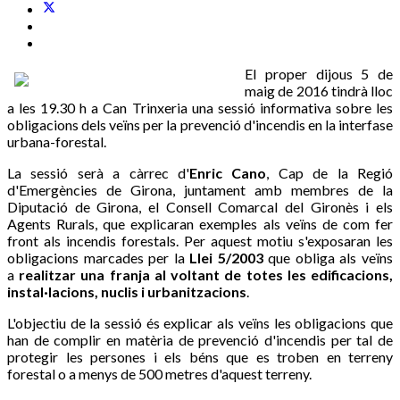
El proper dijous 5 de
maig de 2016 tindrà lloc
a les 19.30 h a Can Trinxeria una sessió informativa sobre les
obligacions dels veïns per la prevenció d'incendis en la interfase
urbana-forestal.
La sessió serà a càrrec d'
Enric Cano
, Cap de la Regió
d'Emergències de Girona, juntament amb membres de la
Diputació de Girona, el Consell Comarcal del Gironès i els
Agents Rurals, que explicaran exemples als veïns de com fer
front als incendis forestals. Per aquest motiu s'exposaran les
obligacions marcades per la
Llei 5/2003
que obliga als veïns
a
realitzar una franja al voltant de totes les edificacions,
instal·lacions, nuclis i urbanitzacions
.
L'objectiu de la sessió és explicar als veïns les obligacions que
han de complir en matèria de prevenció d'incendis per tal de
protegir les persones i els béns que es troben en terreny
forestal o a menys de 500 metres d'aquest terreny.