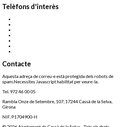
Telèfons d'interès
Cassà Jove
669 166 000
Centre Cultural Sala Galà
972 462 820
Esports (zona esportiva)
972 461 527
Promoció Econòmica
972 462 821
Ràdio Cassà
972 463 777
Serveis Socials
972 460 851
Xaloc
972 900 235
Contacte
Aquesta adreça de correu-e està protegida dels robots de
spam.Necessites Javascript habilitat per veure-la.
Tel. 972 46 00 05
Rambla Onze de Setembre, 107, 17244 Cassà de la Selva,
Girona
NIF. P1704900-H
© 2026 Ajuntament de Cassà de la Selva - Tots els drets