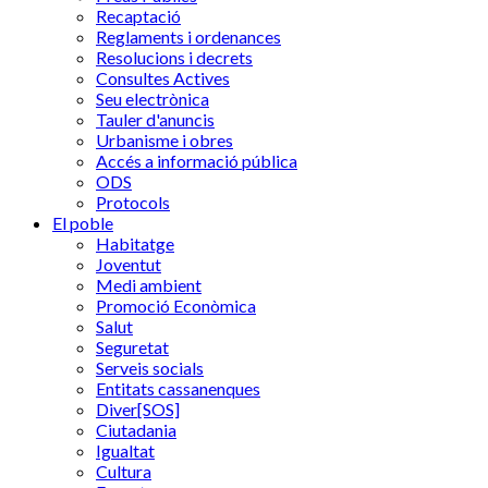
Recaptació
Reglaments i ordenances
Resolucions i decrets
Consultes Actives
Seu electrònica
Tauler d'anuncis
Urbanisme i obres
Accés a informació pública
ODS
Protocols
El poble
Habitatge
Joventut
Medi ambient
Promoció Econòmica
Salut
Seguretat
Serveis socials
Entitats cassanenques
Diver[SOS]
Ciutadania
Igualtat
Cultura