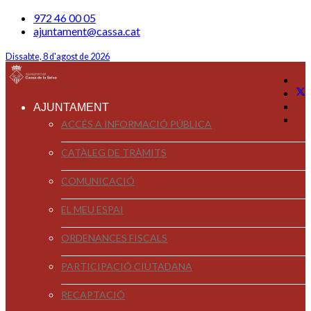
972 46 00 05
ajuntament@cassa.cat
Dissabte, 8 d'agost de 2026
AJUNTAMENT
ACCÉS A INFORMACIÓ PÚBLICA
CATÀLEG DE TRÀMITS
COMUNICACIÓ
EL MEU ESPAI
ORDENANCES FISCALS
PARTICIPACIÓ CIUTADANA
RECAPTACIÓ