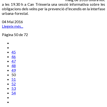
a les 19.30 h a Can Trinxeria una sessió informativa sobre les
obligacions dels veïns per la prevenció d'incendis en la interfase
urbana-forestal.
04 Mai 2016
Llegeix més...
Pàgina 50 de 72
45
46
47
48
49
50
51
52
53
54