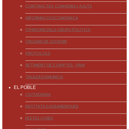
CONTRACTES, CONVENIS I AJUTS
INFORMACIÓ ECONÒMICA
OPINIONS DELS GRUPS POLÍTICS
ÒRGANS DE GOVERN
PROTOCOLS
RETIMENT DE COMPTES - PAM
TAULER D'ANUNCIS
EL POBLE
CIUTADANIA
ENTITATS CASSANENQUES
FESTES I FIRES