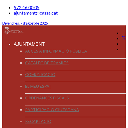
972 46 00 05
ajuntament@cassa.cat
Divendres, 7 d'agost de 2026
AJUNTAMENT
ACCÉS A INFORMACIÓ PÚBLICA
CATÀLEG DE TRÀMITS
COMUNICACIÓ
EL MEU ESPAI
ORDENANCES FISCALS
PARTICIPACIÓ CIUTADANA
RECAPTACIÓ