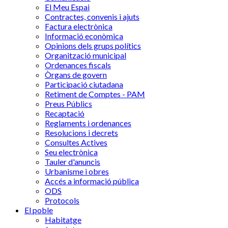
El Meu Espai
Contractes, convenis i ajuts
Factura electrònica
Informació econòmica
Opinions dels grups polítics
Organització municipal
Ordenances fiscals
Òrgans de govern
Participació ciutadana
Retiment de Comptes - PAM
Preus Públics
Recaptació
Reglaments i ordenances
Resolucions i decrets
Consultes Actives
Seu electrònica
Tauler d'anuncis
Urbanisme i obres
Accés a informació pública
ODS
Protocols
El poble
Habitatge