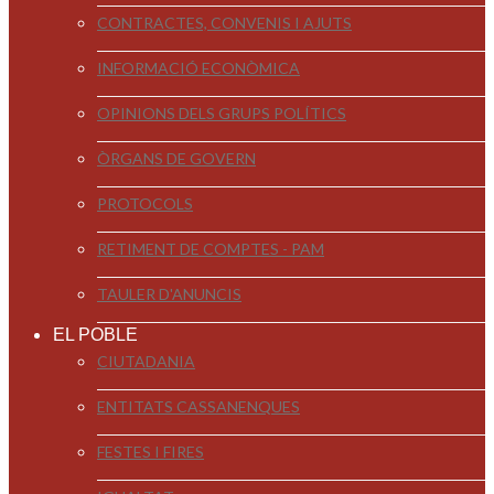
CONTRACTES, CONVENIS I AJUTS
INFORMACIÓ ECONÒMICA
OPINIONS DELS GRUPS POLÍTICS
ÒRGANS DE GOVERN
PROTOCOLS
RETIMENT DE COMPTES - PAM
TAULER D'ANUNCIS
EL POBLE
CIUTADANIA
ENTITATS CASSANENQUES
FESTES I FIRES