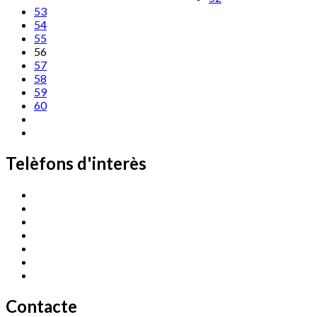
53
54
55
56
57
58
59
60
Telèfons d'interès
Cassà Jove
669 166 000
Centre Cultural Sala Galà
972 462 820
Esports (zona esportiva)
972 461 527
Promoció Econòmica
972 462 821
Ràdio Cassà
972 463 777
Serveis Socials
972 460 851
Xaloc
972 900 235
Contacte