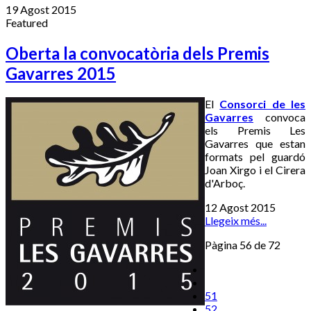
19 Agost 2015
Featured
Oberta la convocatòria dels Premis
Gavarres 2015
El
Consorci de les
Gavarres
convoca
els Premis Les
Gavarres que estan
formats pel guardó
Joan Xirgo i el Cirera
d'Arboç.
12 Agost 2015
Llegeix més...
Pàgina 56 de 72
51
52