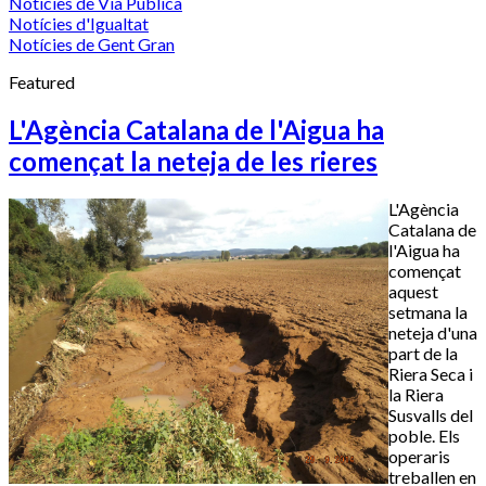
Notícies de Via Pública
Notícies d'Igualtat
Notícies de Gent Gran
Featured
L'Agència Catalana de l'Aigua ha
començat la neteja de les rieres
L'Agència
Catalana de
l'Aigua ha
començat
aquest
setmana la
neteja d'una
part de la
Riera Seca i
la Riera
Susvalls del
poble. Els
operaris
treballen en