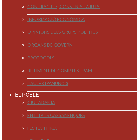
CONTRACTES, CONVENIS I AJUTS
INFORMACIÓ ECONÒMICA
OPINIONS DELS GRUPS POLÍTICS
ÒRGANS DE GOVERN
PROTOCOLS
RETIMENT DE COMPTES - PAM
TAULER D'ANUNCIS
EL POBLE
CIUTADANIA
ENTITATS CASSANENQUES
FESTES I FIRES