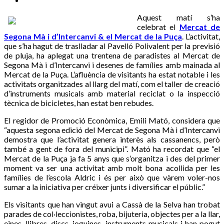
Aquest matí s’ha
celebrat el
Mercat de
Segona Mà i d’Intercanvi & el Mercat de la Puça
. L’activitat,
que s’ha hagut de traslladar al Pavelló Polivalent per la previsió
de pluja, ha aplegat una trentena de paradistes al Mercat de
Segona Mà i d’Intercanvi i desenes de famílies amb mainada al
Mercat de la Puça. L’afluència de visitants ha estat notable i les
activitats organitzades al llarg del matí, com el taller de creació
d’instruments musicals amb material reciclat o la inspecció
tècnica de bicicletes, han estat ben rebudes.
El regidor de Promoció Econòmica, Emili Mató, considera que
“aquesta segona edició del Mercat de Segona Mà i d’Intercanvi
demostra que l’activitat genera interès als cassanencs, però
també a gent de fora del municipi”. Mató ha recordat que “el
Mercat de la Puça ja fa 5 anys que s’organitza i des del primer
moment va ser una activitat amb molt bona acollida per les
famílies de l’escola Aldric i és per això que vàrem voler-nos
sumar a la iniciativa per créixer junts i diversificar el públic.”
Els visitants que han vingut avui a Cassà de la Selva han trobat
parades de col·leccionistes, roba, bijuteria, objectes per a la llar,
eines, llibres, discs, joguines, instruments musicals i han pogut