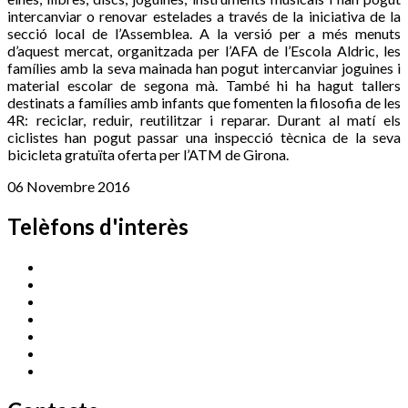
intercanviar o renovar estelades a través de la iniciativa de la
secció local de l’Assemblea. A la versió per a més menuts
d’aquest mercat, organitzada per l’AFA de l’Escola Aldric, les
famílies amb la seva mainada han pogut intercanviar joguines i
material escolar de segona mà. També hi ha hagut tallers
destinats a famílies amb infants que fomenten la filosofia de les
4R: reciclar, reduir, reutilitzar i reparar. Durant al matí els
ciclistes han pogut passar una inspecció tècnica de la seva
bicicleta gratuïta oferta per l’ATM de Girona.
06 Novembre 2016
Telèfons d'interès
Cassà Jove
669 166 000
Centre Cultural Sala Galà
972 462 820
Esports (zona esportiva)
972 461 527
Promoció Econòmica
972 462 821
Ràdio Cassà
972 463 777
Serveis Socials
972 460 851
Xaloc
972 900 235