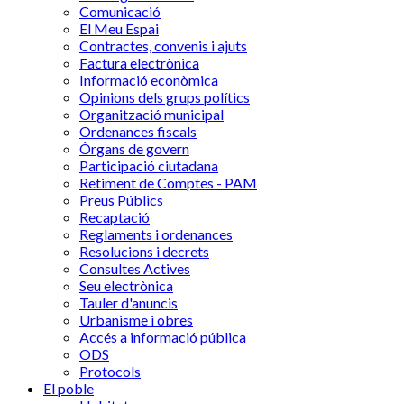
Comunicació
El Meu Espai
Contractes, convenis i ajuts
Factura electrònica
Informació econòmica
Opinions dels grups polítics
Organització municipal
Ordenances fiscals
Òrgans de govern
Participació ciutadana
Retiment de Comptes - PAM
Preus Públics
Recaptació
Reglaments i ordenances
Resolucions i decrets
Consultes Actives
Seu electrònica
Tauler d'anuncis
Urbanisme i obres
Accés a informació pública
ODS
Protocols
El poble