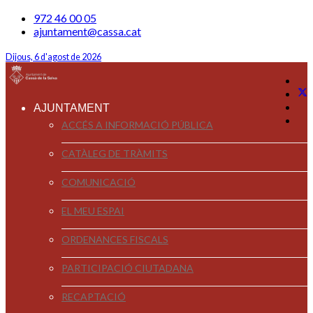
972 46 00 05
ajuntament@cassa.cat
Dijous, 6 d'agost de 2026
AJUNTAMENT
ACCÉS A INFORMACIÓ PÚBLICA
CATÀLEG DE TRÀMITS
COMUNICACIÓ
EL MEU ESPAI
ORDENANCES FISCALS
PARTICIPACIÓ CIUTADANA
RECAPTACIÓ