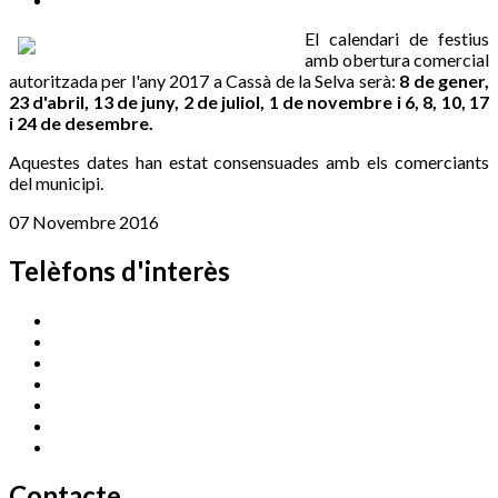
El calendari de festius
amb obertura comercial
autoritzada per l'any 2017 a Cassà de la Selva serà:
8 de gener,
23 d'abril, 13 de juny, 2 de juliol, 1 de novembre i 6, 8, 10, 17
i 24 de desembre.
Aquestes dates han estat consensuades amb els comerciants
del municipi.
07 Novembre 2016
Telèfons d'interès
Cassà Jove
669 166 000
Centre Cultural Sala Galà
972 462 820
Esports (zona esportiva)
972 461 527
Promoció Econòmica
972 462 821
Ràdio Cassà
972 463 777
Serveis Socials
972 460 851
Xaloc
972 900 235
Contacte