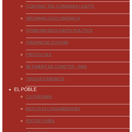
CONTRACTES, CONVENIS I AJUTS
INFORMACIÓ ECONÒMICA
OPINIONS DELS GRUPS POLÍTICS
ÒRGANS DE GOVERN
PROTOCOLS
RETIMENT DE COMPTES - PAM
TAULER D'ANUNCIS
EL POBLE
CIUTADANIA
ENTITATS CASSANENQUES
FESTES I FIRES