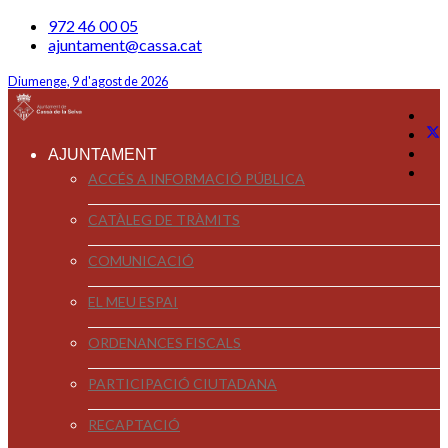
972 46 00 05
ajuntament@cassa.cat
Diumenge, 9 d'agost de 2026
AJUNTAMENT
ACCÉS A INFORMACIÓ PÚBLICA
CATÀLEG DE TRÀMITS
COMUNICACIÓ
EL MEU ESPAI
ORDENANCES FISCALS
PARTICIPACIÓ CIUTADANA
RECAPTACIÓ