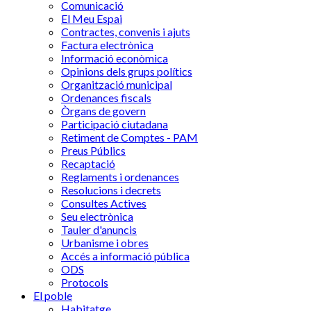
Comunicació
El Meu Espai
Contractes, convenis i ajuts
Factura electrònica
Informació econòmica
Opinions dels grups polítics
Organització municipal
Ordenances fiscals
Òrgans de govern
Participació ciutadana
Retiment de Comptes - PAM
Preus Públics
Recaptació
Reglaments i ordenances
Resolucions i decrets
Consultes Actives
Seu electrònica
Tauler d'anuncis
Urbanisme i obres
Accés a informació pública
ODS
Protocols
El poble
Habitatge