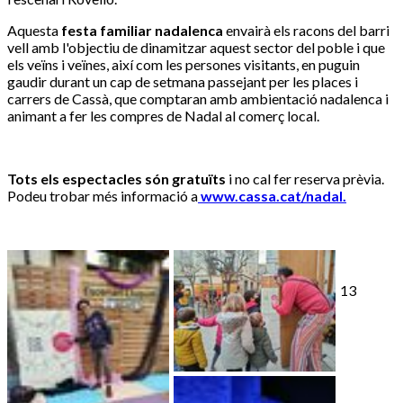
Aquesta
festa familiar nadalenca
envairà els racons del barri
vell amb l'objectiu de dinamitzar aquest sector del poble i que
els veïns i veïnes, així com les persones visitants, en puguin
gaudir durant un cap de setmana passejant per les places i
carrers de Cassà, que comptaran amb ambientació nadalenca i
animant a fer les compres de Nadal al comerç local.
Tots els espectacles són gratuïts
i no cal fer reserva prèvia.
Podeu trobar més informació a
www.cassa.cat/nadal.
13