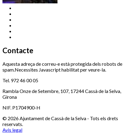
Cassà Jove
669 166 000
Centre Cultural Sala Galà
972 462 820
Esports (zona esportiva)
972 461 527
Promoció Econòmica
972 462 821
Ràdio Cassà
972 463 777
Serveis Socials
972 460 851
Xaloc
972 900 235
Contacte
Aquesta adreça de correu-e està protegida dels robots de
spam.Necessites Javascript habilitat per veure-la.
Tel. 972 46 00 05
Rambla Onze de Setembre, 107, 17244 Cassà de la Selva,
Girona
NIF. P1704900-H
© 2026 Ajuntament de Cassà de la Selva - Tots els drets
reservats.
Avis legal