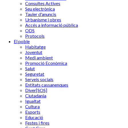
Consultes Actives
Seu electrònica
Tauler d'anuncis
Urbanisme i obres
Accés a informació pública
ODS
Protocols
El poble
Habitatge
Joventut
Medi ambient
Promoció Econòmica
Salut
Seguretat
Serveis socials
Entitats cassanenques
Diver[SOS]
Ciutadania
Igualtat
Cultura
Esports
Educació
Festes i fires