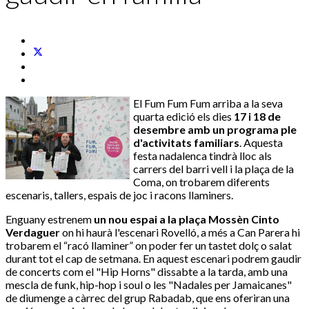
El Fum Fum Fum arriba a la seva
quarta edició els dies
17 i 18 de
desembre amb un programa ple
d'activitats familiars
. Aquesta
festa nadalenca tindrà lloc als
carrers del barri vell i la plaça de la
Coma, on trobarem diferents
escenaris, tallers, espais de joc i racons llaminers.
Enguany estrenem
un nou espai a la plaça Mossèn Cinto
Verdaguer
on hi haurà l'escenari Rovelló, a més a Can Parera hi
trobarem el “racó llaminer” on poder fer un tastet dolç o salat
durant tot el cap de setmana. En aquest escenari podrem gaudir
de concerts com el "Hip Horns" dissabte a la tarda, amb una
mescla de funk, hip-hop i soul o les "Nadales per Jamaicanes"
de diumenge a càrrec del grup Rabadab, que ens oferiran una