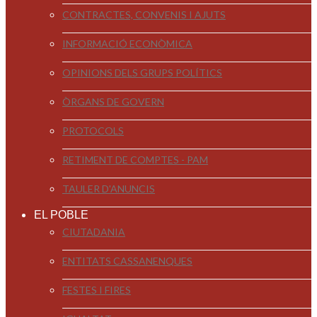
CONTRACTES, CONVENIS I AJUTS
INFORMACIÓ ECONÒMICA
OPINIONS DELS GRUPS POLÍTICS
ÒRGANS DE GOVERN
PROTOCOLS
RETIMENT DE COMPTES - PAM
TAULER D'ANUNCIS
EL POBLE
CIUTADANIA
ENTITATS CASSANENQUES
FESTES I FIRES