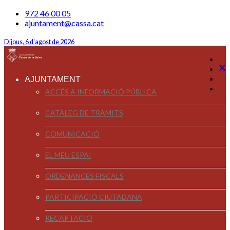
972 46 00 05
ajuntament@cassa.cat
Dijous, 6 d'agost de 2026
AJUNTAMENT
ACCÉS A INFORMACIÓ PÚBLICA
CATÀLEG DE TRÀMITS
COMUNICACIÓ
EL MEU ESPAI
ORDENANCES FISCALS
PARTICIPACIÓ CIUTADANA
RECAPTACIÓ