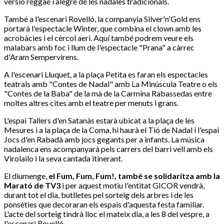
versió reggae i alegre de les nadales tradicionals.
També a l'escenari Rovelló, la companyia Silver'n'Gold ens
portarà l'espectacle Winter, que combina el clown amb les
acrobàcies i el cèrcol aeri. Aquí també podrem veure els
malabars amb foc i llum de l'espectacle "Prana" a càrrec
d'Aram Sempervirens.
A l'escenari Lluquet, a la plaça Petita es faran els espectacles
teatrals amb "Contes de Nadal" amb La Minúscula Teatre o els
"Contes de la Baba" de la mà de la Carmina Rabassedas entre
moltes altres cites amb el teatre per menuts i grans.
L'espai Tallers d'en Satanàs estarà ubicat a la plaça de les
Mesures i a la plaça de la Coma, hi haurà el Tió de Nadal i l'espai
Jocs d'en Rabadà amb jocs gegants per a infants. La música
nadalenca ens acompanyarà pels carrers del barri vell amb els
Virolailo i la seva cantada itinerant.
El diumenge,
el Fum, Fum, Fum!, també se solidaritza amb la
Marató de TV3
i per aquest motiu l'entitat GICOR vendrà,
durant tot el dia, butlletes pel sorteig dels arbres i de les
ponsèties que decoraran els espais d'aquesta festa familiar.
L'acte del sorteig tindrà lloc el mateix dia, a les 8 del vespre, a
l'escenari Rovelló.