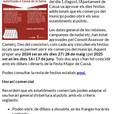
del dia 1 d’agost, l’Ajuntament de
Cassà va aprovar els dies festius
addicionals que els comerços del
municipi poden obrir els seus
establiments al públic.
Les dates general de les rebaixes,
campanyes de nadal etc, han estat
aprovades pel Consell Assessor de
Comerç. Des del consistori, com cada any s’escullen els festius
locals que es permet obrir els comerços del municipi. Aquest
proper any
2024 seran els dies 27 i 28 de maig
i pel
2025
seran les dies 16 i 17 de juny
. Tots dos anys s’han fet coincidir
amb els dilluns i dimarts de la Festa Major de Cassà.
Podeu consultar la resta de festius estatals
aquí.
Horari comercial
Recordem que els establiments comercials poden adaptar el
seu horari general d'obertura al públic amb els criteris
següents:
Poden obrir, de dilluns a dissabte, en les franges horàries
següents: