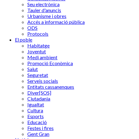
Seu electrònica
Tauler d'anuncis
Urbanisme i obres
Accés a informació pública
ODS
Protocols
El poble
Habitatge
Joventut
Medi ambient
Promoció Econòmica
Salut
Seguretat
Serveis socials
Entitats cassanenques
Diver[SOS]
Ciutadania
Igualtat
Cultura
Esports
Educació
Festes i fires
Gent Gran