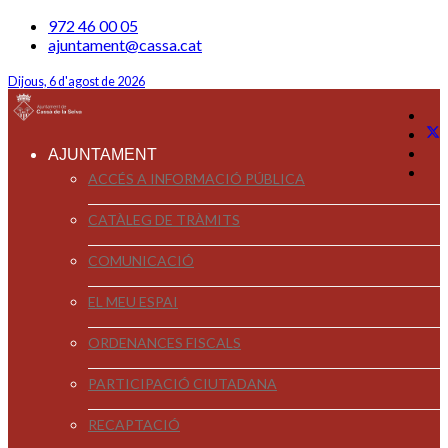
972 46 00 05
ajuntament@cassa.cat
Dijous, 6 d'agost de 2026
AJUNTAMENT
ACCÉS A INFORMACIÓ PÚBLICA
CATÀLEG DE TRÀMITS
COMUNICACIÓ
EL MEU ESPAI
ORDENANCES FISCALS
PARTICIPACIÓ CIUTADANA
RECAPTACIÓ