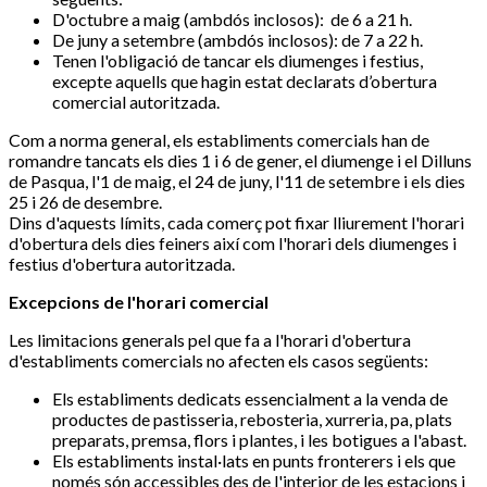
D'octubre a maig (ambdós inclosos): de 6 a 21 h.
De juny a setembre (ambdós inclosos): de 7 a 22 h.
Tenen l'obligació de tancar els diumenges i festius,
excepte aquells que hagin estat declarats d’obertura
comercial autoritzada.
Com a norma general, els establiments comercials han de
romandre tancats els dies 1 i 6 de gener, el diumenge i el Dilluns
de Pasqua, l'1 de maig, el 24 de juny, l'11 de setembre i els dies
25 i 26 de desembre.
Dins d'aquests límits, cada comerç pot fixar lliurement l'horari
d'obertura dels dies feiners així com l'horari dels diumenges i
festius d'obertura autoritzada.
Excepcions de l'horari comercial
Les limitacions generals pel que fa a l'horari d'obertura
d'establiments comercials no afecten els casos següents:
Els establiments dedicats essencialment a la venda de
productes de pastisseria, rebosteria, xurreria, pa, plats
preparats, premsa, flors i plantes, i les botigues a l'abast.
Els establiments instal·lats en punts fronterers i els que
només són accessibles des de l'interior de les estacions i