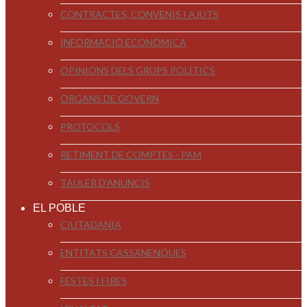
CONTRACTES, CONVENIS I AJUTS
INFORMACIÓ ECONÒMICA
OPINIONS DELS GRUPS POLÍTICS
ÒRGANS DE GOVERN
PROTOCOLS
RETIMENT DE COMPTES - PAM
TAULER D'ANUNCIS
EL POBLE
CIUTADANIA
ENTITATS CASSANENQUES
FESTES I FIRES