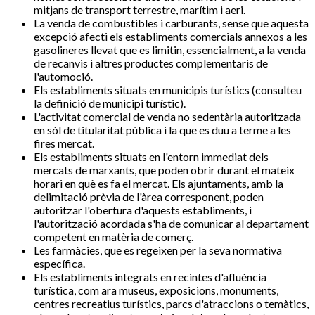
mitjans de transport terrestre, marítim i aeri.
La venda de combustibles i carburants, sense que aquesta
excepció afecti els establiments comercials annexos a les
gasolineres llevat que es limitin, essencialment, a la venda
de recanvis i altres productes complementaris de
l'automoció.
Els establiments situats en municipis turístics (consulteu
la definició de municipi turístic).
L'activitat comercial de venda no sedentària autoritzada
en sòl de titularitat pública i la que es duu a terme a les
fires mercat.
Els establiments situats en l'entorn immediat dels
mercats de marxants, que poden obrir durant el mateix
horari en què es fa el mercat. Els ajuntaments, amb la
delimitació prèvia de l'àrea corresponent, poden
autoritzar l'obertura d'aquests establiments, i
l'autorització acordada s'ha de comunicar al departament
competent en matèria de comerç.
Les farmàcies, que es regeixen per la seva normativa
específica.
Els establiments integrats en recintes d'afluència
turística, com ara museus, exposicions, monuments,
centres recreatius turístics, parcs d'atraccions o temàtics,