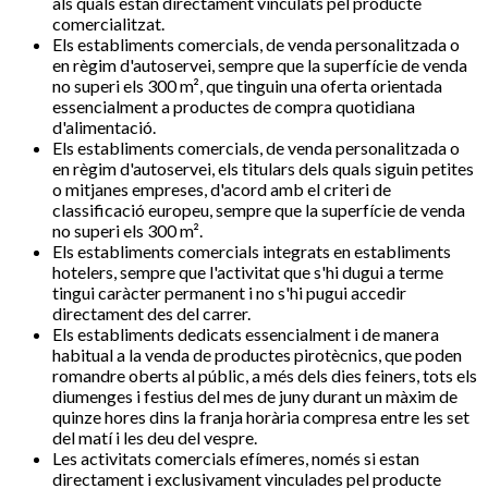
als quals estan directament vinculats pel producte
comercialitzat.
Els establiments comercials, de venda personalitzada o
en règim d'autoservei, sempre que la superfície de venda
no superi els 300 m², que tinguin una oferta orientada
essencialment a productes de compra quotidiana
d'alimentació.
Els establiments comercials, de venda personalitzada o
en règim d'autoservei, els titulars dels quals siguin petites
o mitjanes empreses, d'acord amb el criteri de
classificació europeu, sempre que la superfície de venda
no superi els 300 m².
Els establiments comercials integrats en establiments
hotelers, sempre que l'activitat que s'hi dugui a terme
tingui caràcter permanent i no s'hi pugui accedir
directament des del carrer.
Els establiments dedicats essencialment i de manera
habitual a la venda de productes pirotècnics, que poden
romandre oberts al públic, a més dels dies feiners, tots els
diumenges i festius del mes de juny durant un màxim de
quinze hores dins la franja horària compresa entre les set
del matí i les deu del vespre.
Les activitats comercials efímeres, només si estan
directament i exclusivament vinculades pel producte