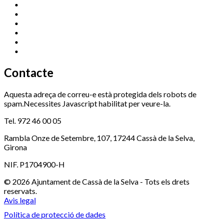
Centre Cultural Sala Galà
972 462 820
Esports (zona esportiva)
972 461 527
Promoció Econòmica
972 462 821
Ràdio Cassà
972 463 777
Serveis Socials
972 460 851
Xaloc
972 900 235
Contacte
Aquesta adreça de correu-e està protegida dels robots de
spam.Necessites Javascript habilitat per veure-la.
Tel. 972 46 00 05
Rambla Onze de Setembre, 107, 17244 Cassà de la Selva,
Girona
NIF. P1704900-H
© 2026 Ajuntament de Cassà de la Selva - Tots els drets
reservats.
Avis legal
Política de protecció de dades