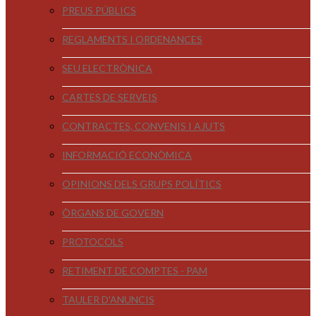
PREUS PÚBLICS
REGLAMENTS I ORDENANCES
SEU ELECTRÒNICA
CARTES DE SERVEIS
CONTRACTES, CONVENIS I AJUTS
INFORMACIÓ ECONÒMICA
OPINIONS DELS GRUPS POLÍTICS
ÒRGANS DE GOVERN
PROTOCOLS
RETIMENT DE COMPTES - PAM
TAULER D'ANUNCIS