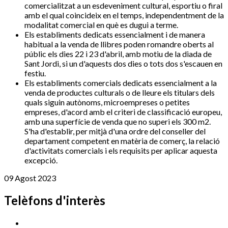
comercialitzat a un esdeveniment cultural, esportiu o firal
amb el qual coincideix en el temps, independentment de la
modalitat comercial en què es dugui a terme.
Els establiments dedicats essencialment i de manera
habitual a la venda de llibres poden romandre oberts al
públic els dies 22 i 23 d'abril, amb motiu de la diada de
Sant Jordi, si un d'aquests dos dies o tots dos s'escauen en
festiu.
Els establiments comercials dedicats essencialment a la
venda de productes culturals o de lleure els titulars dels
quals siguin autònoms, microempreses o petites
empreses, d'acord amb el criteri de classificació europeu,
amb una superfície de venda que no superi els 300 m2.
S'ha d'establir, per mitjà d'una ordre del conseller del
departament competent en matèria de comerç, la relació
d'activitats comercials i els requisits per aplicar aquesta
excepció.
09 Agost 2023
Telèfons d'interès
Cassà Jove
669 166 000