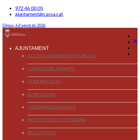
972 46 00 05
ajuntament@cassa.cat
Dijous, 6 d'agost de 2026
AJUNTAMENT
ACCÉS A INFORMACIÓ PÚBLICA
CATÀLEG DE TRÀMITS
COMUNICACIÓ
EL MEU ESPAI
ORDENANCES FISCALS
PARTICIPACIÓ CIUTADANA
RECAPTACIÓ