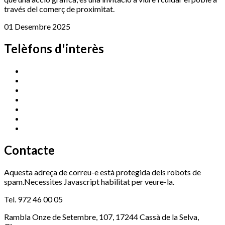
través del comerç de proximitat.
01 Desembre 2025
Telèfons d'interès
Cassà Jove
669 166 000
Centre Cultural Sala Galà
972 462 820
Esports (zona esportiva)
972 461 527
Promoció Econòmica
972 462 821
Ràdio Cassà
972 463 777
Serveis Socials
972 460 851
Xaloc
972 900 235
Contacte
Aquesta adreça de correu-e està protegida dels robots de
spam.Necessites Javascript habilitat per veure-la.
Tel. 972 46 00 05
Rambla Onze de Setembre, 107, 17244 Cassà de la Selva,