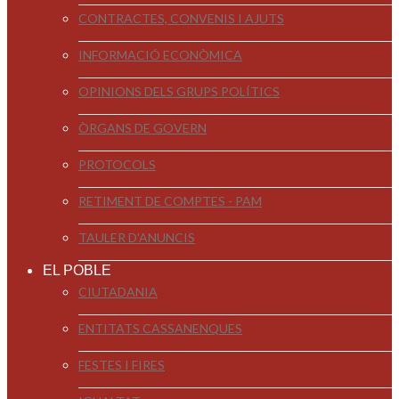
CONTRACTES, CONVENIS I AJUTS
INFORMACIÓ ECONÒMICA
OPINIONS DELS GRUPS POLÍTICS
ÒRGANS DE GOVERN
PROTOCOLS
RETIMENT DE COMPTES - PAM
TAULER D'ANUNCIS
EL POBLE
CIUTADANIA
ENTITATS CASSANENQUES
FESTES I FIRES