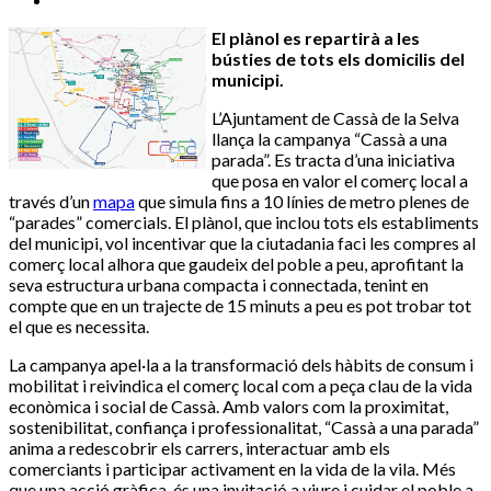
El plànol es repartirà a les
bústies de tots els domicilis del
municipi.
L’Ajuntament de Cassà de la Selva
llança la campanya “Cassà a una
parada”. Es tracta d’una iniciativa
que posa en valor el comerç local a
través d’un
mapa
que simula fins a 10 línies de metro plenes de
“parades” comercials. El plànol, que inclou tots els establiments
del municipi, vol incentivar que la ciutadania faci les compres al
comerç local alhora que gaudeix del poble a peu, aprofitant la
seva estructura urbana compacta i connectada, tenint en
compte que en un trajecte de 15 minuts a peu es pot trobar tot
el que es necessita.
La campanya apel·la a la transformació dels hàbits de consum i
mobilitat i reivindica el comerç local com a peça clau de la vida
econòmica i social de Cassà. Amb valors com la proximitat,
sostenibilitat, confiança i professionalitat, “Cassà a una parada”
anima a redescobrir els carrers, interactuar amb els
comerciants i participar activament en la vida de la vila. Més
que una acció gràfica, és una invitació a viure i cuidar el poble a