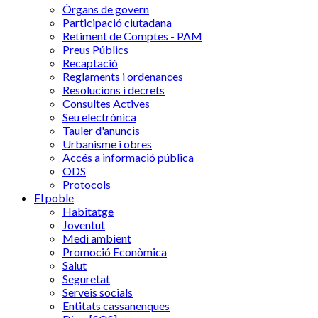
Òrgans de govern
Participació ciutadana
Retiment de Comptes - PAM
Preus Públics
Recaptació
Reglaments i ordenances
Resolucions i decrets
Consultes Actives
Seu electrònica
Tauler d'anuncis
Urbanisme i obres
Accés a informació pública
ODS
Protocols
El poble
Habitatge
Joventut
Medi ambient
Promoció Econòmica
Salut
Seguretat
Serveis socials
Entitats cassanenques