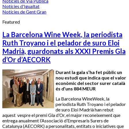
Notícies de Via Pública
Notícies d'Igualtat
Notícies de Gent Gran
Featured
La Barcelona Wine Week, la periodista
Ruth Troyano i el pelador de suro Eloi
Madrià, guardonats als XXXI Premis Gla
d’Or d’AECORK
Durant la gala s’ha fet públic un
nou estudi que indica que el valor
econòmic del sector surer català
és d’uns 884 MEUR
La Barcelona WineWeek, la
periodista Ruth Troyano i el pelador
de suro Eloi Madrià han rebut
aquest vespre el premi Gla d’Or, el major reconeixement que
entrega anualment l’Associació d’Empresaris Surers de
Catalunya (AECORK) a personalitats, entitats o iniciatives que