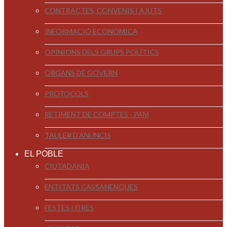
CONTRACTES, CONVENIS I AJUTS
INFORMACIÓ ECONÒMICA
OPINIONS DELS GRUPS POLÍTICS
ÒRGANS DE GOVERN
PROTOCOLS
RETIMENT DE COMPTES - PAM
TAULER D'ANUNCIS
EL POBLE
CIUTADANIA
ENTITATS CASSANENQUES
FESTES I FIRES