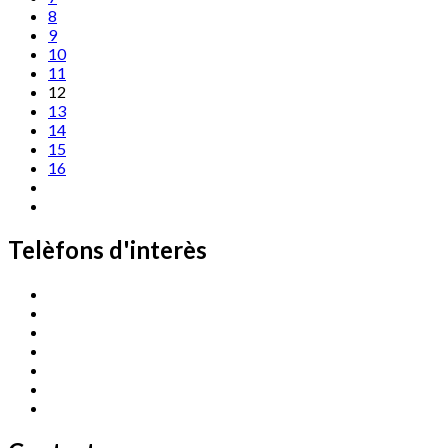
8
9
10
11
12
13
14
15
16
Telèfons d'interès
Cassà Jove
669 166 000
Centre Cultural Sala Galà
972 462 820
Esports (zona esportiva)
972 461 527
Promoció Econòmica
972 462 821
Ràdio Cassà
972 463 777
Serveis Socials
972 460 851
Xaloc
972 900 235