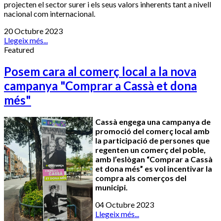
projecten el sector surer i els seus valors inherents tant a nivell
nacional com internacional.
20 Octubre 2023
Llegeix més...
Featured
Posem cara al comerç local a la nova
campanya "Comprar a Cassà et dona
més"
Cassà engega una campanya de
promoció del comerç local amb
la participació de persones que
regenten un comerç del poble,
amb l’eslògan “Comprar a Cassà
et dona més” es vol incentivar la
compra als comerços del
municipi.
04 Octubre 2023
Llegeix més...