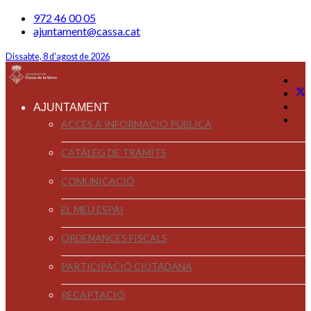
972 46 00 05
ajuntament@cassa.cat
Dissabte, 8 d'agost de 2026
AJUNTAMENT
ACCÉS A INFORMACIÓ PÚBLICA
CATÀLEG DE TRÀMITS
COMUNICACIÓ
EL MEU ESPAI
ORDENANCES FISCALS
PARTICIPACIÓ CIUTADANA
RECAPTACIÓ