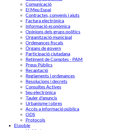
Comunicació
El Meu Espai
Contractes, convenis i ajuts
Factura electrònica
Informació econòmica
Opinions dels grups polítics
Organització municipal
Ordenances fiscals
Òrgans de govern
Participació ciutadana
Retiment de Comptes - PAM
Preus Públics
Recaptació
Reglaments i ordenances
Resolucions i decrets
Consultes Actives
Seu electrònica
Tauler d'anuncis
Urbanisme i obres
Accés a informació pública
ODS
Protocols
El poble