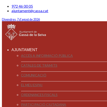
972 46 00 05
ajuntament@cassa.cat
Divendres, 7 d'agost de 2026
AJUNTAMENT
ACCÉS A INFORMACIÓ PÚBLICA
CATÀLEG DE TRÀMITS
COMUNICACIÓ
EL MEU ESPAI
ORDENANCES FISCALS
PARTICIPACIÓ CIUTADANA