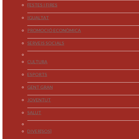
FESTES I FIRES
IGUALTAT
PROMOCIÓ ECONÒMICA
SERVEIS SOCIALS
CULTURA
ESPORTS
GENT GRAN
JOVENTUT
SALUT
DIVER[SOS]