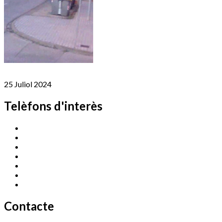
25 Juliol 2024
Telèfons d'interès
Cassà Jove
669 166 000
Centre Cultural Sala Galà
972 462 820
Esports (zona esportiva)
972 461 527
Promoció Econòmica
972 462 821
Ràdio Cassà
972 463 777
Serveis Socials
972 460 851
Xaloc
972 900 235
Contacte