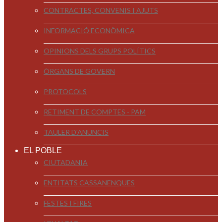
CONTRACTES, CONVENIS I AJUTS
INFORMACIÓ ECONÒMICA
OPINIONS DELS GRUPS POLÍTICS
ÒRGANS DE GOVERN
PROTOCOLS
RETIMENT DE COMPTES - PAM
TAULER D'ANUNCIS
EL POBLE
CIUTADANIA
ENTITATS CASSANENQUES
FESTES I FIRES