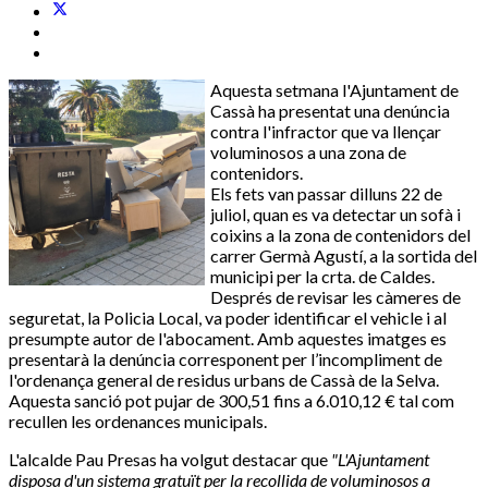
Aquesta setmana l'Ajuntament de
Cassà ha presentat una denúncia
contra l'infractor que va llençar
voluminosos a una zona de
contenidors.
Els fets van passar dilluns 22 de
juliol, quan es va detectar un sofà i
coixins a la zona de contenidors del
carrer Germà Agustí, a la sortida del
municipi per la crta. de Caldes.
Després de revisar les càmeres de
seguretat, la Policia Local, va poder identificar el vehicle i al
presumpte autor de l'abocament. Amb aquestes imatges es
presentarà la denúncia corresponent per l’incompliment de
l'ordenança general de residus urbans de Cassà de la Selva.
Aquesta sanció pot pujar de 300,51 fins a 6.010,12 € tal com
recullen les ordenances municipals.
L'alcalde Pau Presas ha volgut destacar que
"L'Ajuntament
disposa d'un sistema gratuït per la recollida de voluminosos a