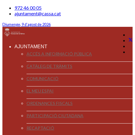
972 46 00 05
ajuntament@cassa.cat
Diumenge, 9 d'agost de 2026
AJUNTAMENT
ACCÉS A INFORMACIÓ PÚBLICA
CATÀLEG DE TRÀMITS
COMUNICACIÓ
EL MEU ESPAI
ORDENANCES FISCALS
PARTICIPACIÓ CIUTADANA
RECAPTACIÓ