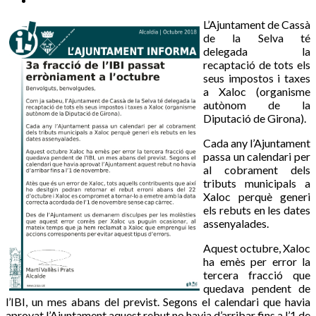
L’Ajuntament de Cassà
de la Selva té
delegada la
recaptació de tots els
seus impostos i taxes
a Xaloc (organisme
autònom de la
Diputació de Girona).
Cada any l’Ajuntament
passa un calendari per
al cobrament dels
tributs municipals a
Xaloc perquè generi
els rebuts en les dates
assenyalades.
Aquest octubre, Xaloc
ha emès per error la
tercera fracció que
quedava pendent de
l’IBI, un mes abans del previst. Segons el calendari que havia
aprovat l’Ajuntament aquest rebut no havia d’arribar fins a l’1 de