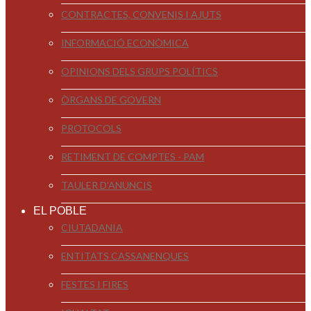
CONTRACTES, CONVENIS I AJUTS
INFORMACIÓ ECONÒMICA
OPINIONS DELS GRUPS POLÍTICS
ÒRGANS DE GOVERN
PROTOCOLS
RETIMENT DE COMPTES - PAM
TAULER D'ANUNCIS
EL POBLE
CIUTADANIA
ENTITATS CASSANENQUES
FESTES I FIRES