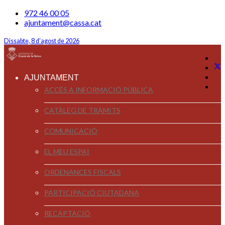
972 46 00 05
ajuntament@cassa.cat
Dissabte, 8 d'agost de 2026
AJUNTAMENT
ACCÉS A INFORMACIÓ PÚBLICA
CATÀLEG DE TRÀMITS
COMUNICACIÓ
EL MEU ESPAI
ORDENANCES FISCALS
PARTICIPACIÓ CIUTADANA
RECAPTACIÓ