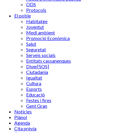
ODS
Protocols
El poble
Habitatge
Joventut
Medi ambient
Promoció Econòmica
Salut
Seguretat
Serveis socials
Entitats cassanenques
Diver[SOS]
Ciutadania
Igualtat
Cultura
Esports
Educació
Festes i fires
Gent Gran
Notícies
Plànol
Agenda
Cita prèvia