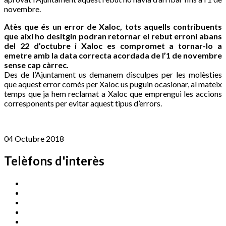
novembre.
Atès que és un error de Xaloc, tots aquells contribuents
que així ho desitgin podran retornar el rebut erroni abans
del 22 d’octubre i Xaloc es compromet a tornar-lo a
emetre amb la data correcta acordada de l’1 de novembre
sense cap càrrec.
Des de l’Ajuntament us demanem disculpes per les molèsties
que aquest error comès per Xaloc us puguin ocasionar, al mateix
temps que ja hem reclamat a Xaloc que emprengui les accions
corresponents per evitar aquest tipus d’errors.
04 Octubre 2018
Telèfons d'interès
Cassà Jove
669 166 000
Centre Cultural Sala Galà
972 462 820
Esports (zona esportiva)
972 461 527
Promoció Econòmica
972 462 821
Ràdio Cassà
972 463 777