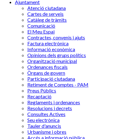
Ajuntament
Atenció ciutadana
Cartes de serveis
Catàleg de tràmits
Comunicació
El Meu Espai
Contractes, convenis i ajuts
Factura electrònica
Informació econòmica
Opinions dels grups polítics
Organització municipal
Ordenances fiscals
Òrgans de govern
Participació ciutadana
Retiment de Comptes - PAM
Preus Públics
Recaptació
Reglaments i ordenances
Resolucions i decrets
Consultes Actives
Seu electrònica
Tauler d'anuncis
Urbanisme i obres
Accés a informació pública