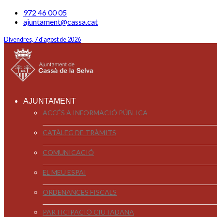
972 46 00 05
ajuntament@cassa.cat
Divendres, 7 d'agost de 2026
AJUNTAMENT
ACCÉS A INFORMACIÓ PÚBLICA
CATÀLEG DE TRÀMITS
COMUNICACIÓ
EL MEU ESPAI
ORDENANCES FISCALS
PARTICIPACIÓ CIUTADANA