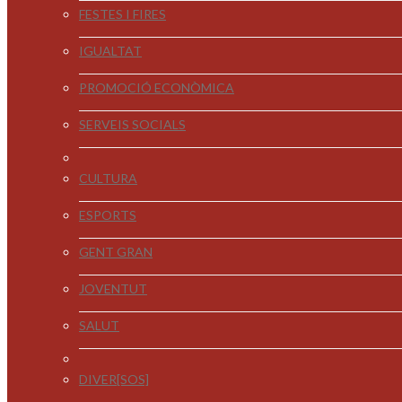
FESTES I FIRES
IGUALTAT
PROMOCIÓ ECONÒMICA
SERVEIS SOCIALS
CULTURA
ESPORTS
GENT GRAN
JOVENTUT
SALUT
DIVER[SOS]