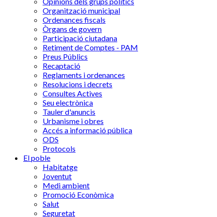
Opinions dels grups polítics
Organització municipal
Ordenances fiscals
Òrgans de govern
Participació ciutadana
Retiment de Comptes - PAM
Preus Públics
Recaptació
Reglaments i ordenances
Resolucions i decrets
Consultes Actives
Seu electrònica
Tauler d'anuncis
Urbanisme i obres
Accés a informació pública
ODS
Protocols
El poble
Habitatge
Joventut
Medi ambient
Promoció Econòmica
Salut
Seguretat