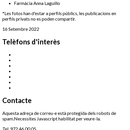
Farmàcia Anna Laguillo
*Les fotos han d'estar a perfils públics, les publicacions en
perfils privats no es poden compartir.
16 Setembre 2022
Telèfons d'interès
Cassà Jove
669 166 000
Centre Cultural Sala Galà
972 462 820
Esports (zona esportiva)
972 461 527
Promoció Econòmica
972 462 821
Ràdio Cassà
972 463 777
Serveis Socials
972 460 851
Xaloc
972 900 235
Contacte
Aquesta adreça de correu-e està protegida dels robots de
spam.Necessites Javascript habilitat per veure-la.
Tel. 972 46 00 05