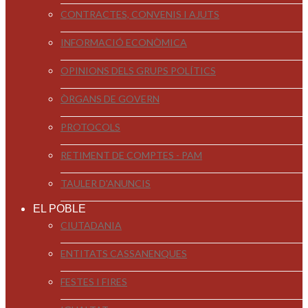
CONTRACTES, CONVENIS I AJUTS
INFORMACIÓ ECONÒMICA
OPINIONS DELS GRUPS POLÍTICS
ÒRGANS DE GOVERN
PROTOCOLS
RETIMENT DE COMPTES - PAM
TAULER D'ANUNCIS
EL POBLE
CIUTADANIA
ENTITATS CASSANENQUES
FESTES I FIRES