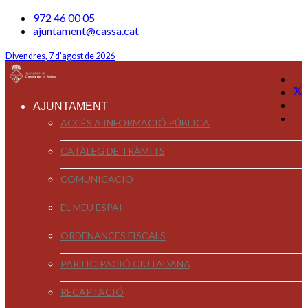
972 46 00 05
ajuntament@cassa.cat
Divendres, 7 d'agost de 2026
AJUNTAMENT
ACCÉS A INFORMACIÓ PÚBLICA
CATÀLEG DE TRÀMITS
COMUNICACIÓ
EL MEU ESPAI
ORDENANCES FISCALS
PARTICIPACIÓ CIUTADANA
RECAPTACIÓ