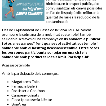
bicicleta, en transport públic, així
com visualitzar els canvis possibles
en l’ús de l’espai públic, millorar la
qualitat de l’aire i la reducció de la
contaminació.
Des de l'Ajuntament de Cassà de la Selva i el CAP volem
promoure la setmana de la mobilitat sostenible i també
saludable, a través d'una campanya on
us animem a publicar
fotos a les xarxes* fent qualsevol activitat sostenible i
saludable amb el hashtag #cassasostenible. Entre totes
les persones participants sortejarem una cistella
saludable amb productes locals
km0
. Participa-hi!
#cassasostenible
Amb la participació dels comerços:
Magatzems Talia
Farmàcia Baleri
Rostisseria Can Joan
Campeny cuinats
Fleca i pastisseria Nèctar
BonÀrea