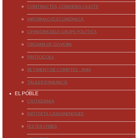
CONTRACTES, CONVENIS I AJUTS
INFORMACIÓ ECONÒMICA
OPINIONS DELS GRUPS POLÍTICS
ÒRGANS DE GOVERN
PROTOCOLS
RETIMENT DE COMPTES - PAM
TAULER D'ANUNCIS
EL POBLE
CIUTADANIA
ENTITATS CASSANENQUES
FESTES I FIRES