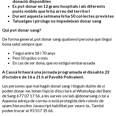
donació disponibles
Es pot donar en 12 grans hospitals i als diferents
punts mòbils que hi ha arreu del territori
Durant aquesta setmana hi ha 50 col·lectes previstes
Tatuatges i pírcings no impedeixen donar sang
Qui pot donar sang?
De forma general, pot donar sang qualsevol persona que tingui
bona salut sempre que:
Tingui entre 18 i 70 anys
Pesi 50 quilos o més
En cas de ser dona, que no estigui embarassada
A Cassà hi haurà una jornada programada el dissabte 22
d'octubre de 16 a 21 h al Pavelló Polivalent.
Les persones que mai hagin donat sang i tinguin dubte de si
poden donar-ne, tenen l’opció d’escriure al WhatsApp del Banc
de Sang 677 07 17 56, a les xarxes socials @donarsang o bé a
Aquesta adreça de correu-e està protegida dels robots de
spam.Necessites Javascript habilitat per veure-la.
. També
poden trucar al 93 557 35 66.