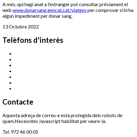
A més, qui hagi anat a l’estranger pot consultar prèviament el
web
www.donarsang.gencat.cat/viatges
per comprovar si hi ha
algun impediment per donar sang.
13 Octubre 2022
Telèfons d'interès
Cassà Jove
669 166 000
Centre Cultural Sala Galà
972 462 820
Esports (zona esportiva)
972 461 527
Promoció Econòmica
972 462 821
Ràdio Cassà
972 463 777
Serveis Socials
972 460 851
Xaloc
972 900 235
Contacte
Aquesta adreça de correu-e està protegida dels robots de
spam.Necessites Javascript habilitat per veure-la.
Tel. 972 46 00 05