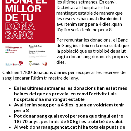
les últimes setmanes. En canvi,
l’activitat als hospitals s’ha
mantingut estable de manera que
les reserves han anat disminuint i
avui tenim sang per a 4 dies, quan
l’òptim seria tenir-ne per a 8.
Per remuntar les donacions, el Banc
de Sang insisteix en la necessitat que
la població que es trobi bé de salut
vagi a donar sang durant els propers
dies.
Caldrien 1.100 donacions diàries per recuperar les reserves de
sang i encarar l’últim trimestre de l’any.
En les últimes setmanes les donacions han estat més
baixes del que es preveia, en canvi l’activitat als
hospitals s’ha mantingut estable
Avui tenim sang per a 4 dies, quan en voldríem tenir
per a 8
Pot donar sang qualsevol persona que tingui entre
18 i 70 anys, pesi més de 50 kg i es trobi bé de salut
Al web donarsang.gencat.cat hi ha tots els punts de