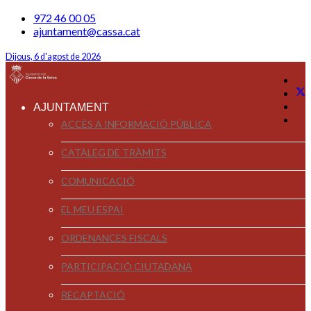
972 46 00 05
ajuntament@cassa.cat
Dijous, 6 d'agost de 2026
AJUNTAMENT
ACCÉS A INFORMACIÓ PÚBLICA
CATÀLEG DE TRÀMITS
COMUNICACIÓ
EL MEU ESPAI
ORDENANCES FISCALS
PARTICIPACIÓ CIUTADANA
RECAPTACIÓ