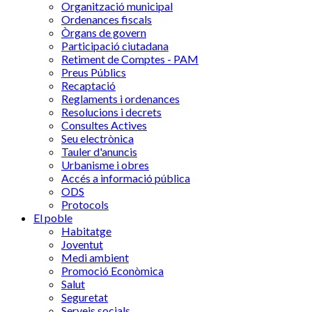
Organització municipal
Ordenances fiscals
Òrgans de govern
Participació ciutadana
Retiment de Comptes - PAM
Preus Públics
Recaptació
Reglaments i ordenances
Resolucions i decrets
Consultes Actives
Seu electrònica
Tauler d'anuncis
Urbanisme i obres
Accés a informació pública
ODS
Protocols
El poble
Habitatge
Joventut
Medi ambient
Promoció Econòmica
Salut
Seguretat
Serveis socials