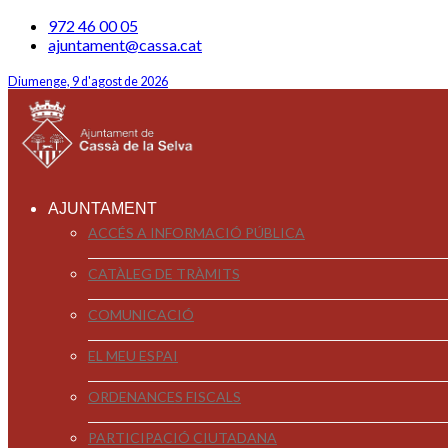
972 46 00 05
ajuntament@cassa.cat
Diumenge, 9 d'agost de 2026
AJUNTAMENT
ACCÉS A INFORMACIÓ PÚBLICA
CATÀLEG DE TRÀMITS
COMUNICACIÓ
EL MEU ESPAI
ORDENANCES FISCALS
PARTICIPACIÓ CIUTADANA