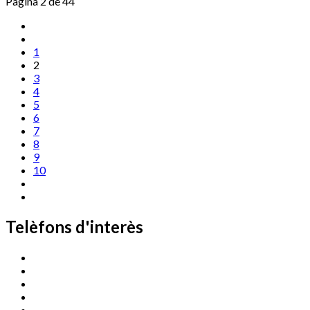
Pàgina 2 de 44
1
2
3
4
5
6
7
8
9
10
Telèfons d'interès
Cassà Jove
669 166 000
Centre Cultural Sala Galà
972 462 820
Esports (zona esportiva)
972 461 527
Promoció Econòmica
972 462 821
Ràdio Cassà
972 463 777