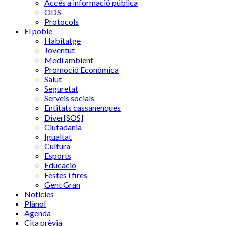
Accés a informació pública
ODS
Protocols
El poble
Habitatge
Joventut
Medi ambient
Promoció Econòmica
Salut
Seguretat
Serveis socials
Entitats cassanenques
Diver[SOS]
Ciutadania
Igualtat
Cultura
Esports
Educació
Festes i fires
Gent Gran
Notícies
Plànol
Agenda
Cita prèvia