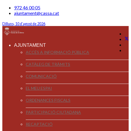
972 46 00 05
ajuntament@cassa.cat
Dilluns, 10 d'agost de 2026
AJUNTAMENT
ACCÉS A INFORMACIÓ PÚBLICA
CATÀLEG DE TRÀMITS
COMUNICACIÓ
EL MEU ESPAI
ORDENANCES FISCALS
PARTICIPACIÓ CIUTADANA
RECAPTACIÓ