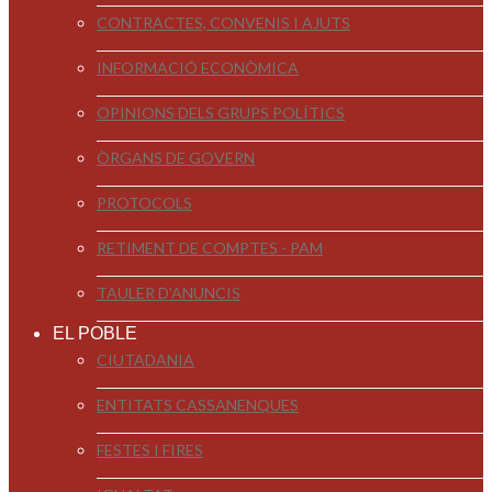
CONTRACTES, CONVENIS I AJUTS
INFORMACIÓ ECONÒMICA
OPINIONS DELS GRUPS POLÍTICS
ÒRGANS DE GOVERN
PROTOCOLS
RETIMENT DE COMPTES - PAM
TAULER D'ANUNCIS
EL POBLE
CIUTADANIA
ENTITATS CASSANENQUES
FESTES I FIRES