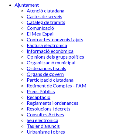
Ajuntament
Atenció ciutadana
Cartes de serveis
Catàleg de tràmits
Comunicació
El Meu Espai
Contractes, convenis i ajuts
Factura electrònica
Informació econòmica
Opinions dels grups polítics
Organització municipal
Ordenances fiscals
Òrgans de govern
Participació ciutadana
Retiment de Comptes - PAM
Preus Públics
Recaptació
Reglaments i ordenances
Resolucions i decrets
Consultes Actives
Seu electrònica
Tauler d'anuncis
Urbanisme i obres