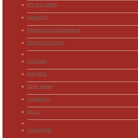
FESTES I FIRES
IGUALTAT
PROMOCIÓ ECONÒMICA
SERVEIS SOCIALS
CULTURA
ESPORTS
GENT GRAN
JOVENTUT
SALUT
DIVER[SOS]