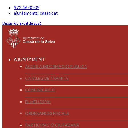
972 46 00 05
ajuntament@cassa.cat
Dijous, 6 d'agost de 2026
AJUNTAMENT
ACCÉS A INFORMACIÓ PÚBLICA
CATÀLEG DE TRÀMITS
COMUNICACIÓ
EL MEU ESPAI
ORDENANCES FISCALS
PARTICIPACIÓ CIUTADANA