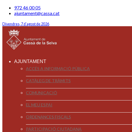
972 46 00 05
ajuntament@cassa.cat
Divendres, 7 d'agost de 2026
AJUNTAMENT
ACCÉS A INFORMACIÓ PÚBLICA
CATÀLEG DE TRÀMITS
COMUNICACIÓ
EL MEU ESPAI
ORDENANCES FISCALS
PARTICIPACIÓ CIUTADANA