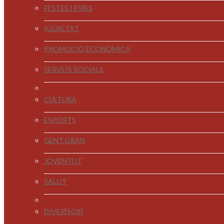
FESTES I FIRES
IGUALTAT
PROMOCIÓ ECONÒMICA
SERVEIS SOCIALS
CULTURA
ESPORTS
GENT GRAN
JOVENTUT
SALUT
DIVER[SOS]