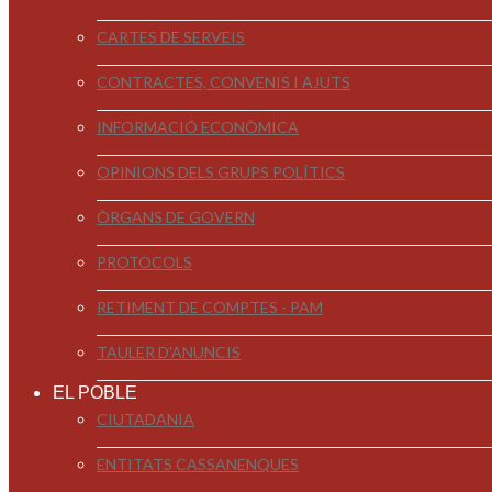
CARTES DE SERVEIS
CONTRACTES, CONVENIS I AJUTS
INFORMACIÓ ECONÒMICA
OPINIONS DELS GRUPS POLÍTICS
ÒRGANS DE GOVERN
PROTOCOLS
RETIMENT DE COMPTES - PAM
TAULER D'ANUNCIS
EL POBLE
CIUTADANIA
ENTITATS CASSANENQUES