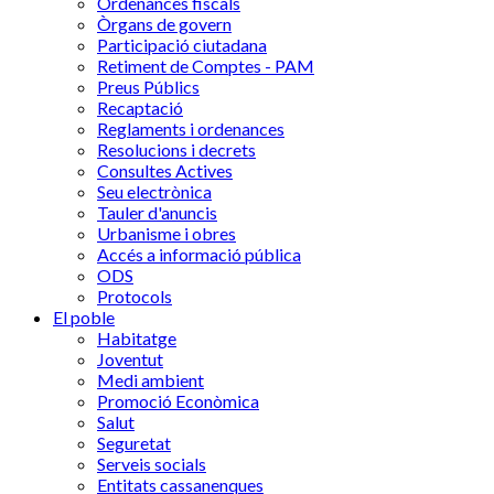
Ordenances fiscals
Òrgans de govern
Participació ciutadana
Retiment de Comptes - PAM
Preus Públics
Recaptació
Reglaments i ordenances
Resolucions i decrets
Consultes Actives
Seu electrònica
Tauler d'anuncis
Urbanisme i obres
Accés a informació pública
ODS
Protocols
El poble
Habitatge
Joventut
Medi ambient
Promoció Econòmica
Salut
Seguretat
Serveis socials
Entitats cassanenques