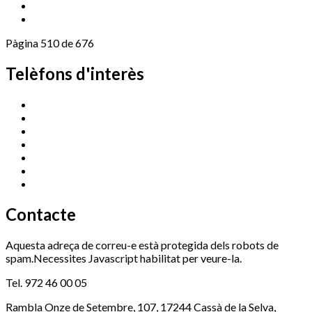
Pàgina 510 de 676
Telèfons d'interès
Cassà Jove
669 166 000
Centre Cultural Sala Galà
972 462 820
Esports (zona esportiva)
972 461 527
Promoció Econòmica
972 462 821
Ràdio Cassà
972 463 777
Serveis Socials
972 460 851
Xaloc
972 900 235
Contacte
Aquesta adreça de correu-e està protegida dels robots de
spam.Necessites Javascript habilitat per veure-la.
Tel. 972 46 00 05
Rambla Onze de Setembre, 107, 17244 Cassà de la Selva,