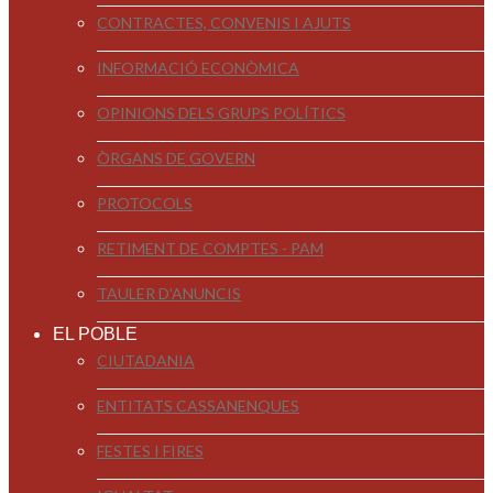
CONTRACTES, CONVENIS I AJUTS
INFORMACIÓ ECONÒMICA
OPINIONS DELS GRUPS POLÍTICS
ÒRGANS DE GOVERN
PROTOCOLS
RETIMENT DE COMPTES - PAM
TAULER D'ANUNCIS
EL POBLE
CIUTADANIA
ENTITATS CASSANENQUES
FESTES I FIRES