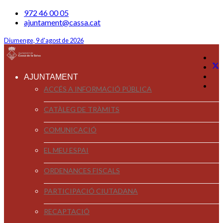
972 46 00 05
ajuntament@cassa.cat
Diumenge, 9 d'agost de 2026
AJUNTAMENT
ACCÉS A INFORMACIÓ PÚBLICA
CATÀLEG DE TRÀMITS
COMUNICACIÓ
EL MEU ESPAI
ORDENANCES FISCALS
PARTICIPACIÓ CIUTADANA
RECAPTACIÓ