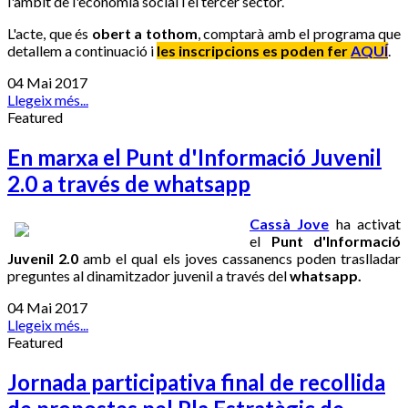
l'àmbit de l'economia social i el tercer sector.
L'acte, que és
obert a tothom
, comptarà amb el programa que
detallem a continuació i
les inscripcions es poden fer
AQUÍ
.
04 Mai 2017
Llegeix més...
Featured
En marxa el Punt d'Informació Juvenil
2.0 a través de whatsapp
Cassà Jove
ha activat
el
Punt d'Informació
Juvenil 2.0
amb el qual els joves cassanencs poden traslladar
preguntes al dinamitzador juvenil a través del
whatsapp.
04 Mai 2017
Llegeix més...
Featured
Jornada participativa final de recollida