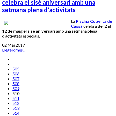
celebra el sisè aniversari amb una
setmana plena d'activitats
La
Piscina Coberta de
Cassà
celebra
del 2 al
12 de maig el sisè aniversari
amb una setmana plena
d'activitats especials.
02 Mai 2017
Llegeix més...
505
506
507
508
509
510
511
512
513
514