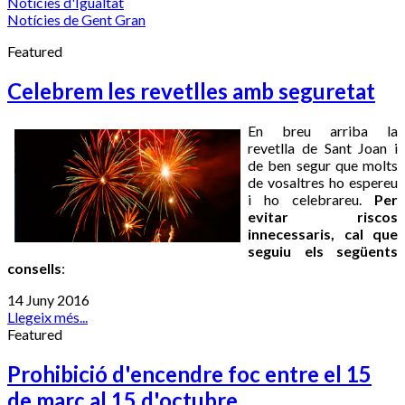
Notícies d'Igualtat
Notícies de Gent Gran
Featured
Celebrem les revetlles amb seguretat
En breu arriba la
revetlla de Sant Joan i
de ben segur que molts
de vosaltres ho espereu
i ho celebrareu.
Per
evitar riscos
innecessaris, cal que
seguiu els següents
consells
:
14 Juny 2016
Llegeix més...
Featured
Prohibició d'encendre foc entre el 15
de març al 15 d'octubre