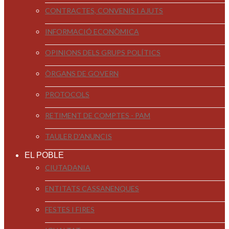
CONTRACTES, CONVENIS I AJUTS
INFORMACIÓ ECONÒMICA
OPINIONS DELS GRUPS POLÍTICS
ÒRGANS DE GOVERN
PROTOCOLS
RETIMENT DE COMPTES - PAM
TAULER D'ANUNCIS
EL POBLE
CIUTADANIA
ENTITATS CASSANENQUES
FESTES I FIRES