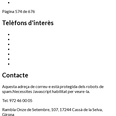
Pàgina 574 de 676
Telèfons d'interès
Cassà Jove
669 166 000
Centre Cultural Sala Galà
972 462 820
Esports (zona esportiva)
972 461 527
Promoció Econòmica
972 462 821
Ràdio Cassà
972 463 777
Serveis Socials
972 460 851
Xaloc
972 900 235
Contacte
Aquesta adreça de correu-e està protegida dels robots de
spam.Necessites Javascript habilitat per veure-la.
Tel. 972 46 00 05
Rambla Onze de Setembre, 107, 17244 Cassà de la Selva,
Girona