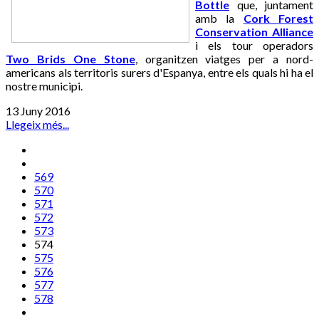
Bottle
que, juntament
amb la
Cork Forest
Conservation Alliance
i els tour operadors
Two Brids One Stone
, organitzen viatges per a nord-
americans als territoris surers d'Espanya, entre els quals hi ha el
nostre municipi.
13 Juny 2016
Llegeix més...
569
570
571
572
573
574
575
576
577
578