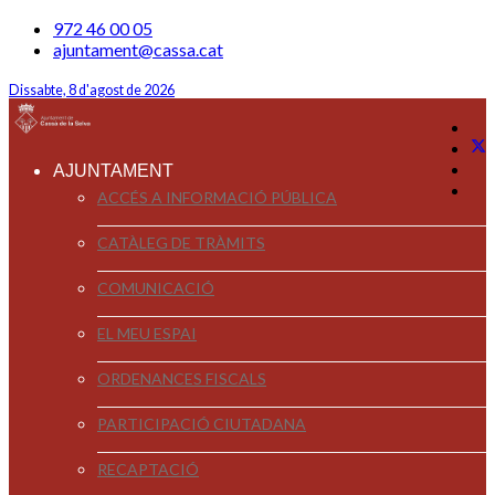
972 46 00 05
ajuntament@cassa.cat
Dissabte, 8 d'agost de 2026
AJUNTAMENT
ACCÉS A INFORMACIÓ PÚBLICA
CATÀLEG DE TRÀMITS
COMUNICACIÓ
EL MEU ESPAI
ORDENANCES FISCALS
PARTICIPACIÓ CIUTADANA
RECAPTACIÓ