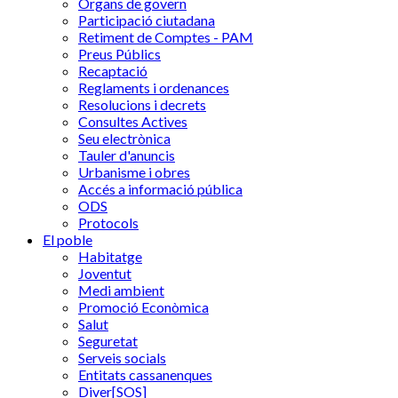
Òrgans de govern
Participació ciutadana
Retiment de Comptes - PAM
Preus Públics
Recaptació
Reglaments i ordenances
Resolucions i decrets
Consultes Actives
Seu electrònica
Tauler d'anuncis
Urbanisme i obres
Accés a informació pública
ODS
Protocols
El poble
Habitatge
Joventut
Medi ambient
Promoció Econòmica
Salut
Seguretat
Serveis socials
Entitats cassanenques
Diver[SOS]