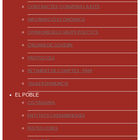
CONTRACTES, CONVENIS I AJUTS
INFORMACIÓ ECONÒMICA
OPINIONS DELS GRUPS POLÍTICS
ÒRGANS DE GOVERN
PROTOCOLS
RETIMENT DE COMPTES - PAM
TAULER D'ANUNCIS
EL POBLE
CIUTADANIA
ENTITATS CASSANENQUES
FESTES I FIRES