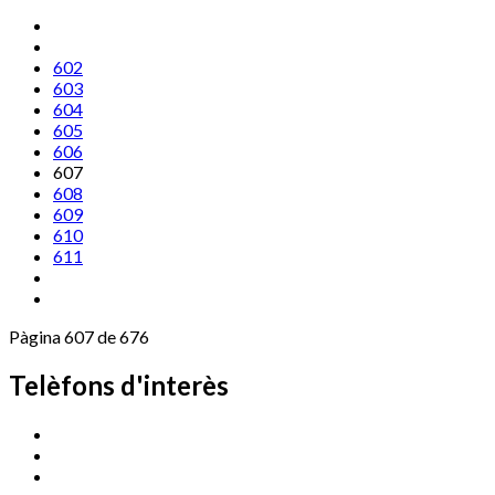
602
603
604
605
606
607
608
609
610
611
Pàgina 607 de 676
Telèfons d'interès
Cassà Jove
669 166 000
Centre Cultural Sala Galà
972 462 820
Esports (zona esportiva)
972 461 527