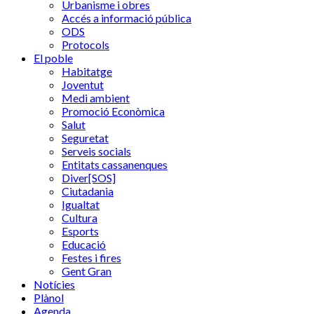
Urbanisme i obres
Accés a informació pública
ODS
Protocols
El poble
Habitatge
Joventut
Medi ambient
Promoció Econòmica
Salut
Seguretat
Serveis socials
Entitats cassanenques
Diver[SOS]
Ciutadania
Igualtat
Cultura
Esports
Educació
Festes i fires
Gent Gran
Notícies
Plànol
Agenda