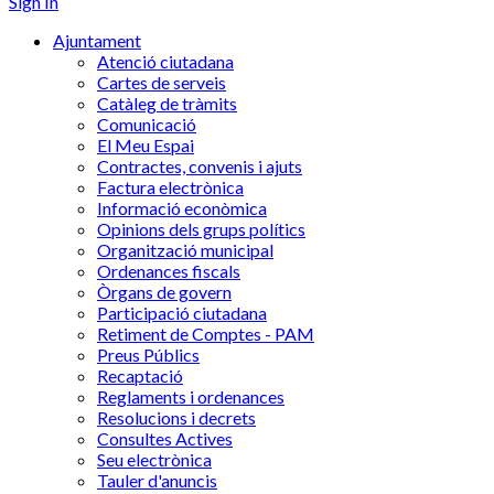
Sign In
Ajuntament
Atenció ciutadana
Cartes de serveis
Catàleg de tràmits
Comunicació
El Meu Espai
Contractes, convenis i ajuts
Factura electrònica
Informació econòmica
Opinions dels grups polítics
Organització municipal
Ordenances fiscals
Òrgans de govern
Participació ciutadana
Retiment de Comptes - PAM
Preus Públics
Recaptació
Reglaments i ordenances
Resolucions i decrets
Consultes Actives
Seu electrònica
Tauler d'anuncis