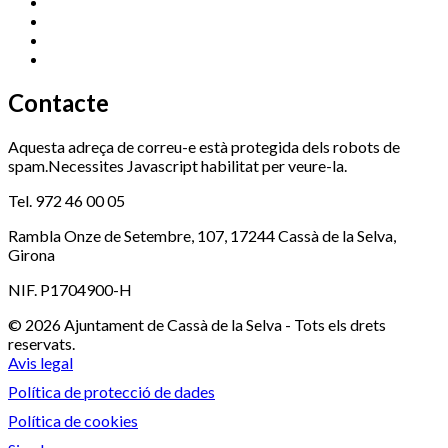
Promoció Econòmica
972 462 821
Ràdio Cassà
972 463 777
Serveis Socials
972 460 851
Xaloc
972 900 235
Contacte
Aquesta adreça de correu-e està protegida dels robots de
spam.Necessites Javascript habilitat per veure-la.
Tel. 972 46 00 05
Rambla Onze de Setembre, 107, 17244 Cassà de la Selva,
Girona
NIF. P1704900-H
© 2026 Ajuntament de Cassà de la Selva - Tots els drets
reservats.
Avis legal
Política de protecció de dades
Política de cookies