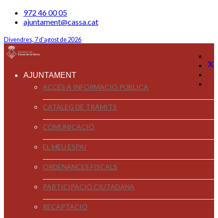
972 46 00 05
ajuntament@cassa.cat
Divendres, 7 d'agost de 2026
AJUNTAMENT
ACCÉS A INFORMACIÓ PÚBLICA
CATÀLEG DE TRÀMITS
COMUNICACIÓ
EL MEU ESPAI
ORDENANCES FISCALS
PARTICIPACIÓ CIUTADANA
RECAPTACIÓ