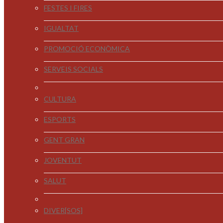
FESTES I FIRES
IGUALTAT
PROMOCIÓ ECONÒMICA
SERVEIS SOCIALS
CULTURA
ESPORTS
GENT GRAN
JOVENTUT
SALUT
DIVER[SOS]