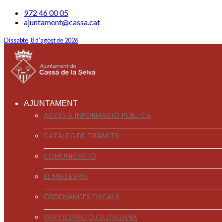
972 46 00 05
ajuntament@cassa.cat
Dissabte, 8 d'agost de 2026
AJUNTAMENT
ACCÉS A INFORMACIÓ PÚBLICA
CATÀLEG DE TRÀMITS
COMUNICACIÓ
EL MEU ESPAI
ORDENANCES FISCALS
PARTICIPACIÓ CIUTADANA