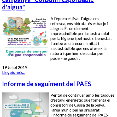
d'aigua"
A l'època estival, l'aigua ens
refresca, ens hidrata, és esbarjo i
alegria. És un element
imprescindible per la nostra salut,
per la higiene i pel nostre benestar.
També és un recurs limitat i
insubstituïble que ens ofereix la
natura i que hem de cuidar per
poder-ne gaudir.
19 Juliol 2019
Llegeix més...
Informe de seguiment del PAES
Per tal de continuar amb les tasques
d'estalvi energètic que fomenta el
consistori de Cassà de la Selva,
l'àrea municipal ha preparat
l'informe de seguiment del PAES