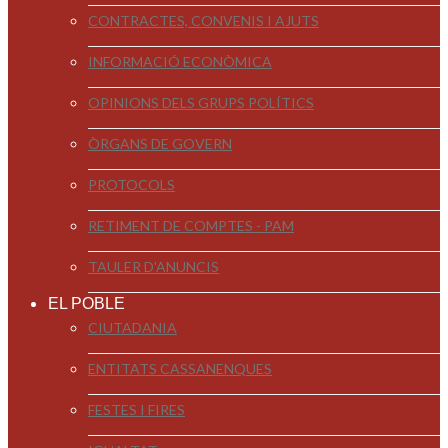
CONTRACTES, CONVENIS I AJUTS
INFORMACIÓ ECONÒMICA
OPINIONS DELS GRUPS POLÍTICS
ÒRGANS DE GOVERN
PROTOCOLS
RETIMENT DE COMPTES - PAM
TAULER D'ANUNCIS
EL POBLE
CIUTADANIA
ENTITATS CASSANENQUES
FESTES I FIRES