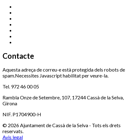
Cassà Jove
669 166 000
Centre Cultural Sala Galà
972 462 820
Esports (zona esportiva)
972 461 527
Promoció Econòmica
972 462 821
Ràdio Cassà
972 463 777
Serveis Socials
972 460 851
Xaloc
972 900 235
Contacte
Aquesta adreça de correu-e està protegida dels robots de
spam.Necessites Javascript habilitat per veure-la.
Tel. 972 46 00 05
Rambla Onze de Setembre, 107, 17244 Cassà de la Selva,
Girona
NIF. P1704900-H
© 2026 Ajuntament de Cassà de la Selva - Tots els drets
reservats.
Avis legal