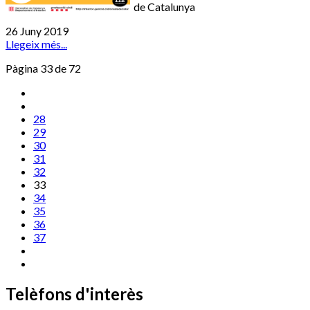
de Catalunya
26 Juny 2019
Llegeix més...
Pàgina 33 de 72
28
29
30
31
32
33
34
35
36
37
Telèfons d'interès