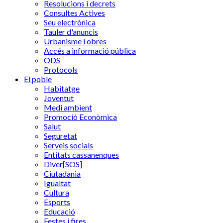
Resolucions i decrets
Consultes Actives
Seu electrònica
Tauler d'anuncis
Urbanisme i obres
Accés a informació pública
ODS
Protocols
El poble
Habitatge
Joventut
Medi ambient
Promoció Econòmica
Salut
Seguretat
Serveis socials
Entitats cassanenques
Diver[SOS]
Ciutadania
Igualtat
Cultura
Esports
Educació
Festes i fires