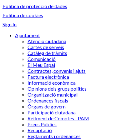
Política de protecció de dades
Política de cookies
Sign In
Ajuntament
Atenció ciutadana
Cartes de serveis
Catàleg de tràmits
Comunicació
El Meu Espai
Contractes, convenis i ajuts
Factura electrònica
Informació econòmica
Opinions dels grups polítics
Organització municipal
Ordenances fiscals
Òrgans de govern
Participació ciutadana
Retiment de Comptes - PAM
Preus Públics
Recaptació
Reglaments i ordenances