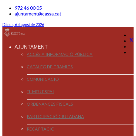
972 46 00 05
ajuntament@cassa.cat
Dijous, 6 d'agost de 2026
AJUNTAMENT
ACCÉS A INFORMACIÓ PÚBLICA
CATÀLEG DE TRÀMITS
COMUNICACIÓ
EL MEU ESPAI
ORDENANCES FISCALS
PARTICIPACIÓ CIUTADANA
RECAPTACIÓ