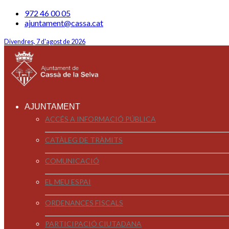
972 46 00 05
ajuntament@cassa.cat
Divendres, 7 d'agost de 2026
AJUNTAMENT
ACCÉS A INFORMACIÓ PÚBLICA
CATÀLEG DE TRÀMITS
COMUNICACIÓ
EL MEU ESPAI
ORDENANCES FISCALS
PARTICIPACIÓ CIUTADANA