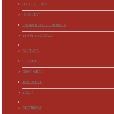
FESTES I FIRES
IGUALTAT
PROMOCIÓ ECONÒMICA
SERVEIS SOCIALS
CULTURA
ESPORTS
GENT GRAN
JOVENTUT
SALUT
DIVER[SOS]