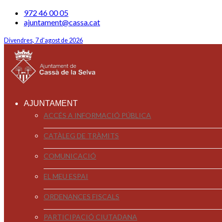
972 46 00 05
ajuntament@cassa.cat
Divendres, 7 d'agost de 2026
AJUNTAMENT
ACCÉS A INFORMACIÓ PÚBLICA
CATÀLEG DE TRÀMITS
COMUNICACIÓ
EL MEU ESPAI
ORDENANCES FISCALS
PARTICIPACIÓ CIUTADANA