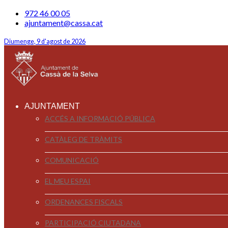
972 46 00 05
ajuntament@cassa.cat
Diumenge, 9 d'agost de 2026
AJUNTAMENT
ACCÉS A INFORMACIÓ PÚBLICA
CATÀLEG DE TRÀMITS
COMUNICACIÓ
EL MEU ESPAI
ORDENANCES FISCALS
PARTICIPACIÓ CIUTADANA