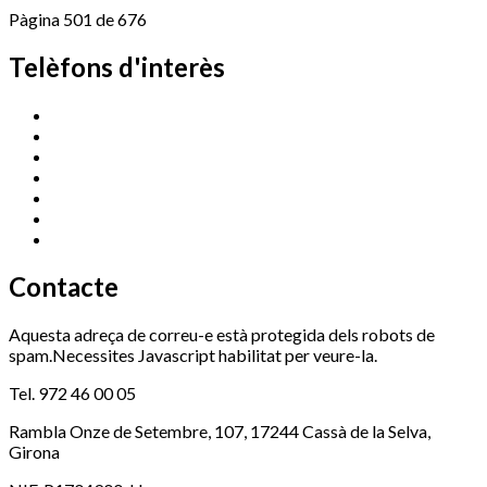
Pàgina 501 de 676
Telèfons d'interès
Cassà Jove
669 166 000
Centre Cultural Sala Galà
972 462 820
Esports (zona esportiva)
972 461 527
Promoció Econòmica
972 462 821
Ràdio Cassà
972 463 777
Serveis Socials
972 460 851
Xaloc
972 900 235
Contacte
Aquesta adreça de correu-e està protegida dels robots de
spam.Necessites Javascript habilitat per veure-la.
Tel. 972 46 00 05
Rambla Onze de Setembre, 107, 17244 Cassà de la Selva,
Girona