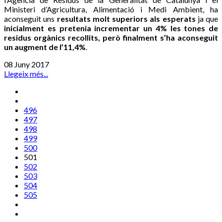
Ministeri d’Agricultura, Alimentació i Medi Ambient, ha
aconseguit uns
resultats molt superiors als esperats
ja que
inicialment es pretenia incrementar un 4% les tones de
residus orgànics recollits, però finalment s’ha aconseguit
un augment de l’11,4%
.
08 Juny 2017
Llegeix més...
496
497
498
499
500
501
502
503
504
505