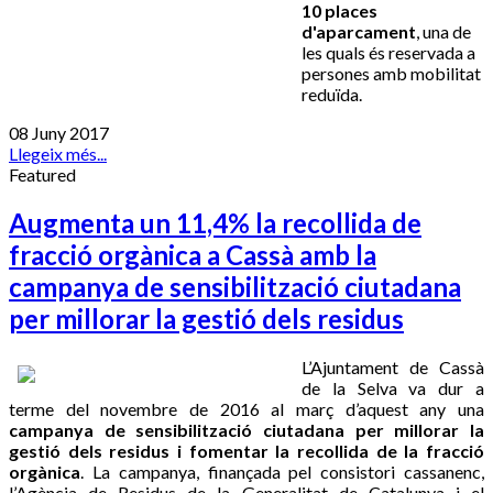
10 places
d'aparcament
, una de
les quals és reservada a
persones amb mobilitat
reduïda.
08 Juny 2017
Llegeix més...
Featured
Augmenta un 11,4% la recollida de
fracció orgànica a Cassà amb la
campanya de sensibilització ciutadana
per millorar la gestió dels residus
L’Ajuntament de Cassà
de la Selva va dur a
terme del novembre de 2016 al març d’aquest any una
campanya de sensibilització ciutadana per millorar la
gestió dels residus i fomentar la recollida de la fracció
orgànica
. La campanya, finançada pel consistori cassanenc,
l’Agència de Residus de la Generalitat de Catalunya i el