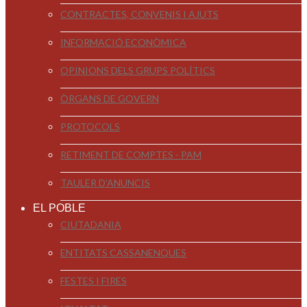
CONTRACTES, CONVENIS I AJUTS
INFORMACIÓ ECONÒMICA
OPINIONS DELS GRUPS POLÍTICS
ÒRGANS DE GOVERN
PROTOCOLS
RETIMENT DE COMPTES - PAM
TAULER D'ANUNCIS
EL POBLE
CIUTADANIA
ENTITATS CASSANENQUES
FESTES I FIRES