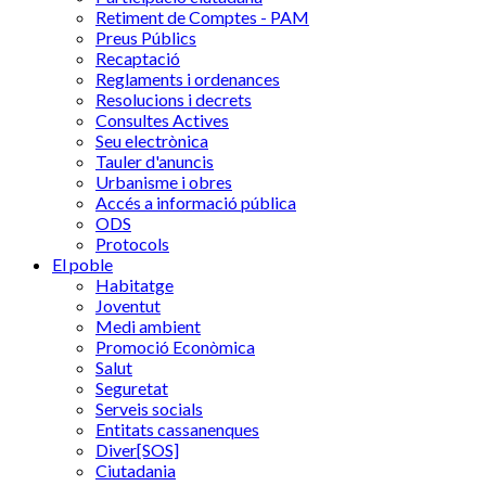
Retiment de Comptes - PAM
Preus Públics
Recaptació
Reglaments i ordenances
Resolucions i decrets
Consultes Actives
Seu electrònica
Tauler d'anuncis
Urbanisme i obres
Accés a informació pública
ODS
Protocols
El poble
Habitatge
Joventut
Medi ambient
Promoció Econòmica
Salut
Seguretat
Serveis socials
Entitats cassanenques
Diver[SOS]
Ciutadania