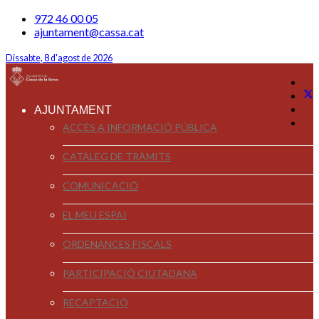
972 46 00 05
ajuntament@cassa.cat
Dissabte, 8 d'agost de 2026
AJUNTAMENT
ACCÉS A INFORMACIÓ PÚBLICA
CATÀLEG DE TRÀMITS
COMUNICACIÓ
EL MEU ESPAI
ORDENANCES FISCALS
PARTICIPACIÓ CIUTADANA
RECAPTACIÓ