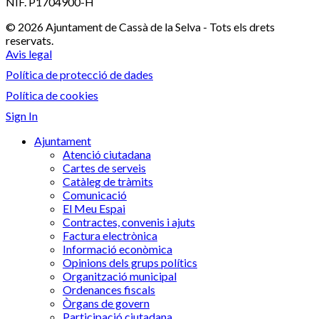
NIF. P1704900-H
© 2026 Ajuntament de Cassà de la Selva - Tots els drets
reservats.
Avis legal
Política de protecció de dades
Política de cookies
Sign In
Ajuntament
Atenció ciutadana
Cartes de serveis
Catàleg de tràmits
Comunicació
El Meu Espai
Contractes, convenis i ajuts
Factura electrònica
Informació econòmica
Opinions dels grups polítics
Organització municipal
Ordenances fiscals
Òrgans de govern
Participació ciutadana