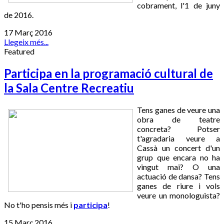
cobrament, l'1 de juny
de 2016.
17 Març 2016
Llegeix més...
Featured
Participa en la programació cultural de
la Sala Centre Recreatiu
Tens ganes de veure una
obra de teatre
concreta? Potser
t'agradaria veure a
Cassà un concert d'un
grup que encara no ha
vingut mai? O una
actuació de dansa? Tens
ganes de riure i vols
veure un monologuista?
No t'ho pensis més i
participa
!
15 Març 2016