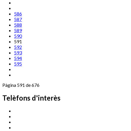
586
587
588
589
590
591
592
593
594
595
Pàgina 591 de 676
Telèfons d'interès
Cassà Jove
669 166 000
Centre Cultural Sala Galà
972 462 820
Esports (zona esportiva)
972 461 527
Promoció Econòmica
972 462 821