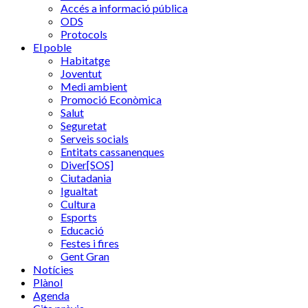
Accés a informació pública
ODS
Protocols
El poble
Habitatge
Joventut
Medi ambient
Promoció Econòmica
Salut
Seguretat
Serveis socials
Entitats cassanenques
Diver[SOS]
Ciutadania
Igualtat
Cultura
Esports
Educació
Festes i fires
Gent Gran
Notícies
Plànol
Agenda