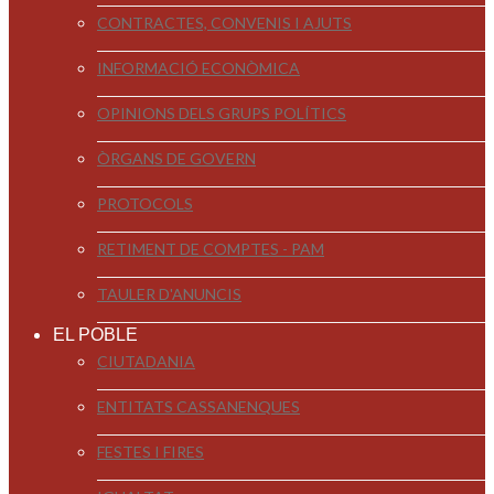
CONTRACTES, CONVENIS I AJUTS
INFORMACIÓ ECONÒMICA
OPINIONS DELS GRUPS POLÍTICS
ÒRGANS DE GOVERN
PROTOCOLS
RETIMENT DE COMPTES - PAM
TAULER D'ANUNCIS
EL POBLE
CIUTADANIA
ENTITATS CASSANENQUES
FESTES I FIRES