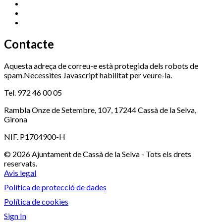
Ràdio Cassà
972 463 777
Serveis Socials
972 460 851
Xaloc
972 900 235
Contacte
Aquesta adreça de correu-e està protegida dels robots de
spam.Necessites Javascript habilitat per veure-la.
Tel. 972 46 00 05
Rambla Onze de Setembre, 107, 17244 Cassà de la Selva,
Girona
NIF. P1704900-H
© 2026 Ajuntament de Cassà de la Selva - Tots els drets
reservats.
Avis legal
Política de protecció de dades
Política de cookies
Sign In