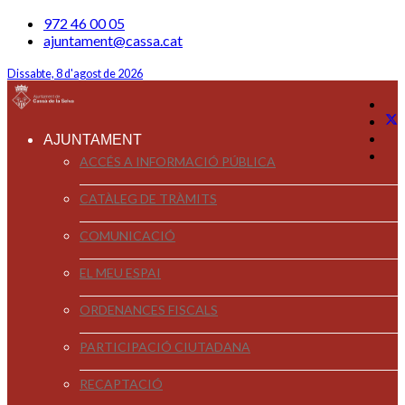
972 46 00 05
ajuntament@cassa.cat
Dissabte, 8 d'agost de 2026
AJUNTAMENT
ACCÉS A INFORMACIÓ PÚBLICA
CATÀLEG DE TRÀMITS
COMUNICACIÓ
EL MEU ESPAI
ORDENANCES FISCALS
PARTICIPACIÓ CIUTADANA
RECAPTACIÓ