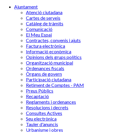
Ajuntament
Atenció ciutadana
Cartes de serveis
Catàleg de tràmits
Comunicació
El Meu Espai
Contractes, convenis i ajuts
Factura electrònica
Informació econòmica
Opinions dels grups polítics
Organització municipal
Ordenances fiscals
Òrgans de govern
Participació ciutadana
Retiment de Comptes - PAM
Preus Públics
Recaptació
Reglaments i ordenances
Resolucions i decrets
Consultes Actives
Seu electrònica
Tauler d'anuncis
Urbanisme i obres