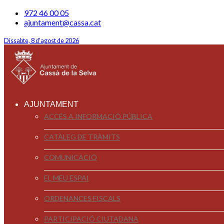
972 46 00 05
ajuntament@cassa.cat
Dissabte, 8 d'agost de 2026
AJUNTAMENT
ACCÉS A INFORMACIÓ PÚBLICA
CATÀLEG DE TRÀMITS
COMUNICACIÓ
EL MEU ESPAI
ORDENANCES FISCALS
PARTICIPACIÓ CIUTADANA