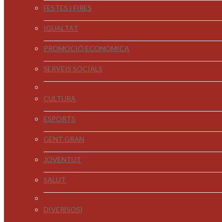
FESTES I FIRES
IGUALTAT
PROMOCIÓ ECONÒMICA
SERVEIS SOCIALS
CULTURA
ESPORTS
GENT GRAN
JOVENTUT
SALUT
DIVER[SOS]