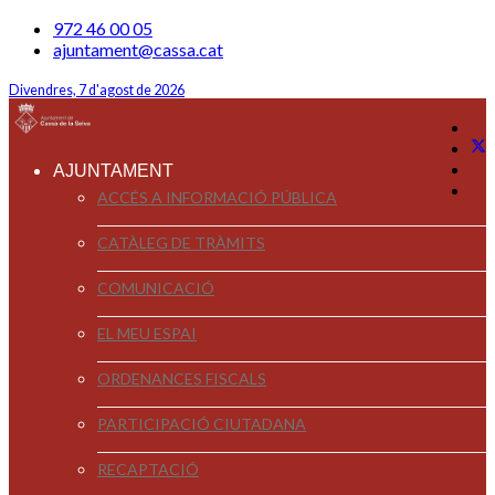
972 46 00 05
ajuntament@cassa.cat
Divendres, 7 d'agost de 2026
AJUNTAMENT
ACCÉS A INFORMACIÓ PÚBLICA
CATÀLEG DE TRÀMITS
COMUNICACIÓ
EL MEU ESPAI
ORDENANCES FISCALS
PARTICIPACIÓ CIUTADANA
RECAPTACIÓ