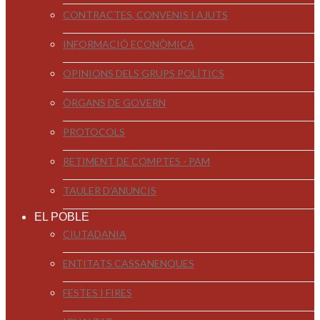
CONTRACTES, CONVENIS I AJUTS
INFORMACIÓ ECONÒMICA
OPINIONS DELS GRUPS POLÍTICS
ÒRGANS DE GOVERN
PROTOCOLS
RETIMENT DE COMPTES - PAM
TAULER D'ANUNCIS
EL POBLE
CIUTADANIA
ENTITATS CASSANENQUES
FESTES I FIRES