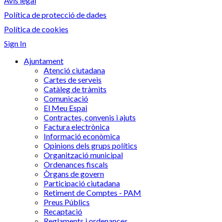
Avis legal
Política de protecció de dades
Política de cookies
Sign In
Ajuntament
Atenció ciutadana
Cartes de serveis
Catàleg de tràmits
Comunicació
El Meu Espai
Contractes, convenis i ajuts
Factura electrònica
Informació econòmica
Opinions dels grups polítics
Organització municipal
Ordenances fiscals
Òrgans de govern
Participació ciutadana
Retiment de Comptes - PAM
Preus Públics
Recaptació
Reglaments i ordenances