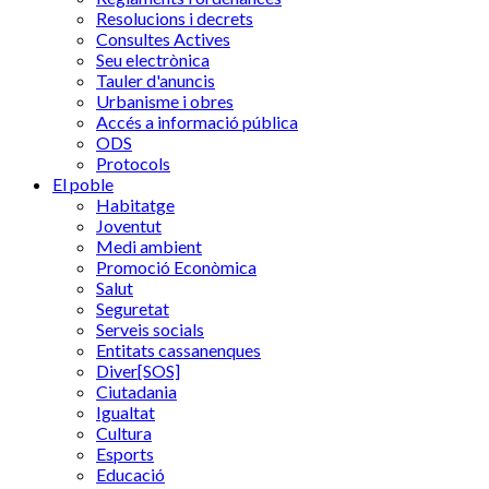
Resolucions i decrets
Consultes Actives
Seu electrònica
Tauler d'anuncis
Urbanisme i obres
Accés a informació pública
ODS
Protocols
El poble
Habitatge
Joventut
Medi ambient
Promoció Econòmica
Salut
Seguretat
Serveis socials
Entitats cassanenques
Diver[SOS]
Ciutadania
Igualtat
Cultura
Esports
Educació