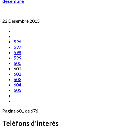
desembre
22 Desembre 2015
596
597
598
599
600
601
602
603
604
605
Pàgina 601 de 676
Telèfons d'interès