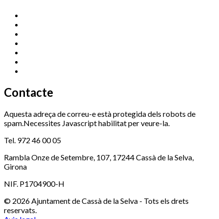
Cassà Jove
669 166 000
Centre Cultural Sala Galà
972 462 820
Esports (zona esportiva)
972 461 527
Promoció Econòmica
972 462 821
Ràdio Cassà
972 463 777
Serveis Socials
972 460 851
Xaloc
972 900 235
Contacte
Aquesta adreça de correu-e està protegida dels robots de
spam.Necessites Javascript habilitat per veure-la.
Tel. 972 46 00 05
Rambla Onze de Setembre, 107, 17244 Cassà de la Selva,
Girona
NIF. P1704900-H
© 2026 Ajuntament de Cassà de la Selva - Tots els drets
reservats.