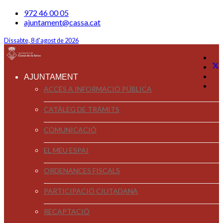
972 46 00 05
ajuntament@cassa.cat
Dissabte, 8 d'agost de 2026
AJUNTAMENT
ACCÉS A INFORMACIÓ PÚBLICA
CATÀLEG DE TRÀMITS
COMUNICACIÓ
EL MEU ESPAI
ORDENANCES FISCALS
PARTICIPACIÓ CIUTADANA
RECAPTACIÓ