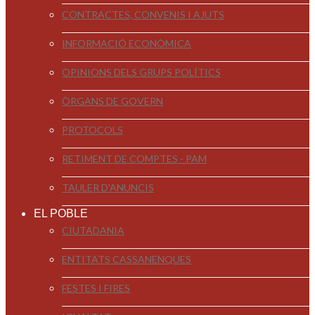
CONTRACTES, CONVENIS I AJUTS
INFORMACIÓ ECONÒMICA
OPINIONS DELS GRUPS POLÍTICS
ÒRGANS DE GOVERN
PROTOCOLS
RETIMENT DE COMPTES - PAM
TAULER D'ANUNCIS
EL POBLE
CIUTADANIA
ENTITATS CASSANENQUES
FESTES I FIRES