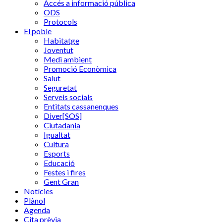
Accés a informació pública
ODS
Protocols
El poble
Habitatge
Joventut
Medi ambient
Promoció Econòmica
Salut
Seguretat
Serveis socials
Entitats cassanenques
Diver[SOS]
Ciutadania
Igualtat
Cultura
Esports
Educació
Festes i fires
Gent Gran
Notícies
Plànol
Agenda
Cita prèvia