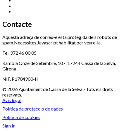
Ràdio Cassà
972 463 777
Serveis Socials
972 460 851
Xaloc
972 900 235
Contacte
Aquesta adreça de correu-e està protegida dels robots de
spam.Necessites Javascript habilitat per veure-la.
Tel. 972 46 00 05
Rambla Onze de Setembre, 107, 17244 Cassà de la Selva,
Girona
NIF. P1704900-H
© 2026 Ajuntament de Cassà de la Selva - Tots els drets
reservats.
Avis legal
Política de protecció de dades
Política de cookies
Sign In