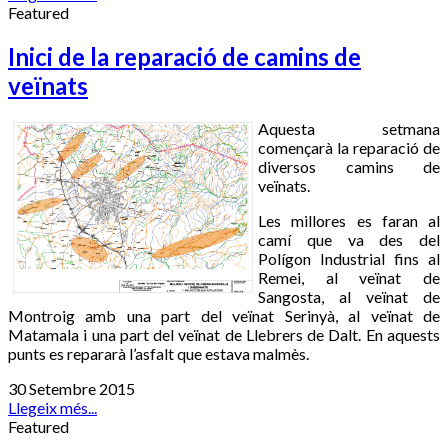
Featured
Inici de la reparació de camins de
veïnats
Aquesta setmana
començarà la reparació de
diversos camins de
veïnats.
Les millores es faran al
camí que va des del
Polígon Industrial fins al
Remei, al veïnat de
Sangosta, al veïnat de
Montroig amb una part del veïnat Serinyà, al veïnat de
Matamala i una part del veïnat de Llebrers de Dalt. En aquests
punts es repararà l’asfalt que estava malmès.
30 Setembre 2015
Llegeix més...
Featured