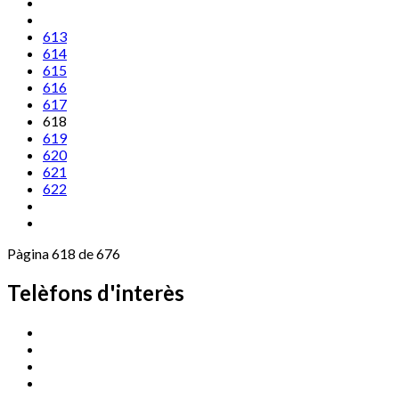
613
614
615
616
617
618
619
620
621
622
Pàgina 618 de 676
Telèfons d'interès
Cassà Jove
669 166 000
Centre Cultural Sala Galà
972 462 820
Esports (zona esportiva)
972 461 527
Promoció Econòmica
972 462 821